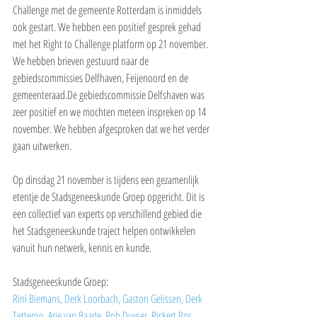
Challenge met de gemeente Rotterdam is inmiddels 
ook gestart. We hebben een positief gesprek gehad 
met het Right to Challenge platform op 21 november. 
We hebben brieven gestuurd naar de 
gebiedscommissies Delfhaven, Feijenoord en de 
gemeenteraad.De gebiedscommissie Delfshaven was 
zeer positief en we mochten meteen inspreken op 14 
november. We hebben afgesproken dat we het verder 
gaan uitwerken.
Op dinsdag 21 november is tijdens een gezamenlijk 
etentje de Stadsgeneeskunde Groep opgericht. Dit is 
een collectief van experts op verschillend gebied die 
het Stadsgeneeskunde traject helpen ontwikkelen 
vanuit hun netwerk, kennis en kunde.
Stadsgeneeskunde Groep: 
Rini Biemans, 
Derk Loorbach, 
Gaston Gelissen, 
Derk 
Tetteroo, 
Arie van Baarle, 
Rob Duyser, 
Rickert Pos 