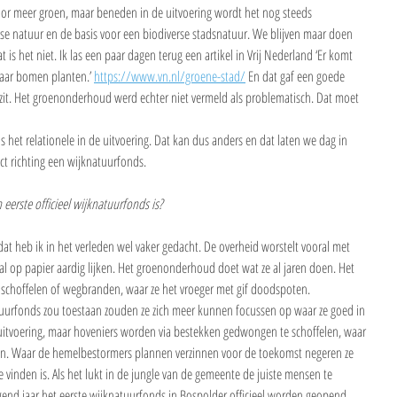
or meer groen, maar beneden in de uitvoering wordt het nog steeds 
mse natuur en de basis voor een biodiverse stadsnatuur. We blijven maar doen 
is het niet. Ik las een paar dagen terug een artikel in Vrij Nederland ‘Er komt 
aar bomen planten.’ 
https://www.vn.nl/groene-stad/
 En dat gaf een goede 
t zit. Het groenonderhoud werd echter niet vermeld als problematisch. Dat moet 
s het relationele in de uitvoering. Dat kan dus anders en dat laten we dag in 
ect richting een wijknatuurfonds.
 eerste officieel wijknatuurfonds is?
at heb ik in het verleden wel vaker gedacht. De overheid worstelt vooral met 
al op papier aardig lijken. Het groenonderhoud doet wat ze al jaren doen. Het 
g schoffelen of wegbranden, waar ze het vroeger met gif doodspoten. 
atuurfonds zou toestaan zouden ze zich meer kunnen focussen op waar ze goed in 
 uitvoering, maar hoveniers worden via bestekken gedwongen te schoffelen, waar 
zien. Waar de hemelbestormers plannen verzinnen voor de toekomst negeren ze 
e vinden is. Als het lukt in de jungle van de gemeente de juiste mensen te 
lgend jaar het eerste wijknatuurfonds in Bospolder officieel worden geopend. 