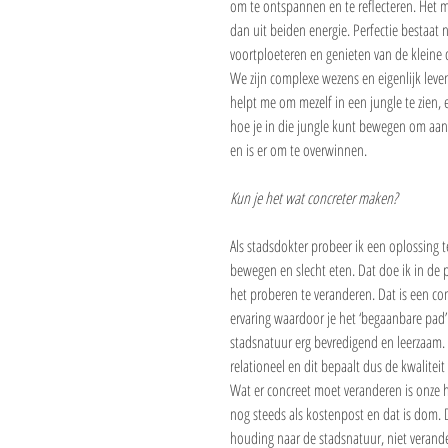
om te ontspannen en te reflecteren. Het moo
dan uit beiden energie. Perfectie bestaat n
voortploeteren en genieten van de kleine d
We zijn complexe wezens en eigenlijk leve
helpt me om mezelf in een jungle te zien, 
hoe je in die jungle kunt bewegen om aan 
en is er om te overwinnen.
Kun je het wat concreter maken?
Als stadsdokter probeer ik een oplossing 
bewegen en slecht eten. Dat doe ik in de p
het proberen te veranderen. Dat is een co
ervaring waardoor je het ‘begaanbare pad’ 
stadsnatuur erg bevredigend en leerzaam. He
relationeel en dit bepaalt dus de kwaliteit 
Wat er concreet moet veranderen is onze 
nog steeds als kostenpost en dat is dom. Di
houding naar de stadsnatuur, niet verandert