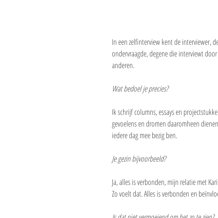
In een zelfinterview kent de interviewer, 
ondervraagde, degene die interviewt door e
anderen.
Wat bedoel je precies?
Ik schrijf columns, essays en projectstuk
gevoelens en dromen daaromheen dienen hoog
iedere dag mee bezig ben.
Je gezin bijvoorbeeld?
Ja, alles is verbonden, mijn relatie met Ka
Zo voelt dat. Alles is verbonden en beïnvlo
Is dat niet vermoeiend om het zo te zien?