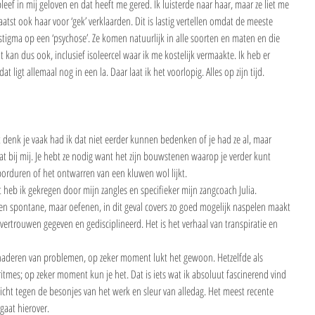
leef in mij geloven en dat heeft me gered. Ik luisterde naar haar, maar ze liet me 
laatst ook haar voor ‘gek’ verklaarden. Dit is lastig vertellen omdat de meeste 
stigma op een ‘psychose’. Ze komen natuurlijk in alle soorten en maten en die 
at kan dus ook, inclusief isoleercel waar ik me kostelijk vermaakte. Ik heb er 
 ligt allemaal nog in een la. Daar laat ik het voorlopig. Alles op zijn tijd.
eert denk je vaak had ik dat niet eerder kunnen bedenken of je had ze al, maar 
at bij mij. Je hebt ze nodig want het zijn bouwstenen waarop je verder kunt 
rduren of het ontwarren van een kluwen wol lijkt. 
t heb ik gekregen door mijn zangles en specifieker mijn zangcoach Julia. 
e en spontane, maar oefenen, in dit geval covers zo goed mogelijk naspelen maakt 
e vertrouwen gegeven en gedisciplineerd. Het is het verhaal van transpiratie en 
naderen van problemen, op zeker moment lukt het gewoon. Hetzelfde als 
mes; op zeker moment kun je het. Dat is iets wat ik absoluut fascinerend vind 
cht tegen de besonjes van het werk en sleur van alledag. Het meest recente 
gaat hierover.