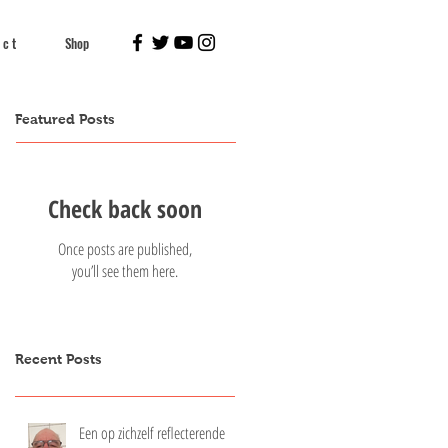
 c t
Shop
Featured Posts
Check back soon
Once posts are published,
you’ll see them here.
Recent Posts
Een op zichzelf reflecterende