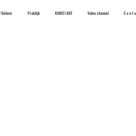
f Beheer
Praktijk
KUNST/ART
Video channel
C o n t a