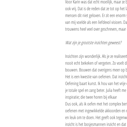
Voor Karin was dat echt moeilijk, maar ze b
ook vrij. Dat is de reden dat ze tot op het 
mensen dit niet geloven. Er zit een enorm 
van mij voelde als een liefdevol visioen. D
trouwens heel veel over geschreven, maar dat
Wat zijn je grootste inzichten geweest?
Inzichten zijn wonderlijk. Als je ze realis
nooit echt bekeken of vergeten. Zo voelt d
bouwen. Bouwen dat overigens meer op bo
Het is een kwestie van oefenen. Dat inzich
Oefening baart kunst. Ik hou van het vrij
je totale spel en zang beter. Julia heeft m
inspiratie; die twee horen bij elkaar
Dus ook, als ik oefen met het complex be
oefenen met ingewikkelde akkoorden en rit
en leuk om te doen. Het geeft ook tegenwi
inzicht is het bosjesmannen inzicht en dat 