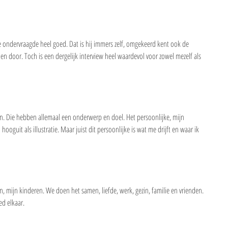
de ondervraagde heel goed. Dat is hij immers zelf, omgekeerd kent ook de 
n door. Toch is een dergelijk interview heel waardevol voor zowel mezelf als 
ken. Die hebben allemaal een onderwerp en doel. Het persoonlijke, mijn 
uit als illustratie. Maar juist dit persoonlijke is wat me drijft en waar ik 
rin, mijn kinderen. We doen het samen, liefde, werk, gezin, familie en vrienden. 
ed elkaar.