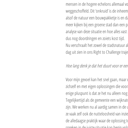
mensen in de hogere echelons allemaal vo
weggeschoffeld. Dit ‘onkruid’ is de inhee
alsof de natuur een bouwpakketje is en dat 
meer kijken bij een groene stad dan een p
analyse van deze situatie en hoe alles vas
dus nog doordringen en zoiets kost tijd.
Nu verschraalt het zowel de stadsnatuur al
dag uit zien in ons Right to Challenge traj
Hoe lang denk je dat het duurt voor er een
Voor mijn gevoel kan het snel gaan, maar d
zichzelf en met eigen oplossingen die voor
enige pluspunt is dat ze het nu alleen no
Tegelijkertijd als de gemeente een wijkn
zijn. We werken nu al aardig samen in de
ze vaak zelf ook de nutteloosheid van in
de alledaagse praktijk waar de oplossing t
spreken in de juiste situatie kan begin vo