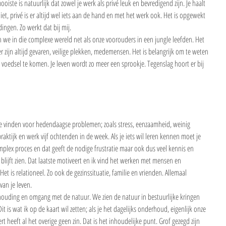
iste is natuurlijk dat zowel je werk als privé leuk en bevredigend zijn. Je haalt 
iet, privé is er altijd wel iets aan de hand en met het werk ook. Het is opgewekt 
ingen. Zo werkt dat bij mij.
n we in die complexe wereld net als onze voorouders in een jungle leefden. Het 
er zijn altijd gevaren, veilige plekken, medemensen. Het is belangrijk om te weten 
voedsel te komen. Je leven wordt zo meer een sprookje. Tegenslag hoort er bij 
te vinden voor hedendaagse problemen; zoals stress, eenzaamheid, weinig 
raktijk en werk vijf ochtenden in de week. Als je iets wil leren kennen moet je 
mplex proces en dat geeft de nodige frustratie maar ook dus veel kennis en 
blijft zien. Dat laatste motiveert en ik vind het werken met mensen en 
t is relationeel. Zo ook de gezinssituatie, familie en vrienden. Allemaal 
van je leven. 
houding en omgang met de natuur. We zien de natuur in bestuurlijke kringen 
t is wat ik op de kaart wil zetten; als je het dagelijks onderhoud, eigenlijk onze 
 heeft al het overige geen zin. Dat is het inhoudelijke punt. Grof gezegd zijn 