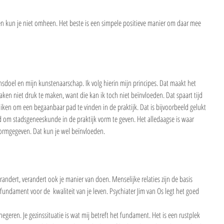
n kun je niet omheen. Het beste is een simpele positieve manier om daar mee 
vensdoel en mijn kunstenaarschap. Ik volg hierin mijn principes. Dat maakt het 
ken niet druk te maken, want die kan ik toch niet beïnvloeden. Dat spaart tijd 
ruiken om een begaanbaar pad te vinden in de praktijk. Dat is bijvoorbeeld gelukt 
ad om stadsgeneeskunde in de praktijk vorm te geven. Het alledaagse is waar 
ormgegeven. Dat kun je wel beïnvloeden.
verandert, verandert ook je manier van doen. Menselijke relaties zijn de basis 
 fundament voor de  kwaliteit van je leven. Psychiater Jim van Os legt het goed 
egeren. Je gezinssituatie is wat mij betreft het fundament. Het is een rustplek 