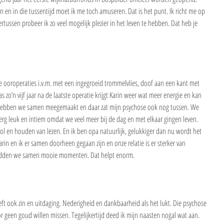
n en in die tussentijd moet ik me toch amuseren. Dat is het punt. Ik richt me op 
tussen probeer ik zo veel mogelijk plezier in het leven te hebben. Dat heb je 
te ooroperaties i.v.m. met een ingegroeid trommelvlies, doof aan een kant met 
s zo’n vijf jaar na de laatste operatie krijgt Karin weer wat meer energie en kan 
hebben we samen meegemaakt en daar zat mijn psychose ook nog tussen. We 
erg leuk en intiem omdat we veel meer bij de dag en met elkaar gingen leven. 
 en houden van lezen. En ik ben opa natuurlijk, gelukkiger dan nu wordt het 
Karin en ik er samen doorheen gegaan zijn en onze relatie is er sterker van 
 hadden we samen mooie momenten. Dat helpt enorm.
geeft ook zin en uitdaging. Nederigheid en dankbaarheid als het lukt. Die psychose 
r geen goud willen missen. Tegelijkertijd deed ik mijn naasten nogal wat aan. 