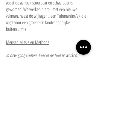
zodat de aanpak stuurbaar en schaalbaar is
geworden. We werken hierbij met een nieuwe
vakman, naast de wijkagent, een Tuinman(m/v), die
zorgt voor een groene en kindvriendelijke
buitenruimte.
Mensen Missie en Methode
In beweging komen door in de tuin te werken,
aandacht geven aan je omgeving, omringd zijn door
buren die je kent en waar je mee optrekt …. dat is
hartstikke gezond. De getallen spreken voor zich. In
groene wijken is 30% van de mensen minder
depressief, 15% heeft minder overgewicht en de
huizenprijzen liggen 10% tot 30% hoger. Vooral voor
kinderen is het van wezenlijk belang om in een groene
omgeving buiten te kunnen spelen. Het vermindert
allergie, gedragsstoornissen, overgewicht, het
voorkomt oogproblemen en stimuleert de fijne
motorische ontwikkeling.