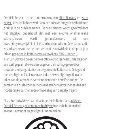
Creatief Beheer is een onderneming van
Rini Biemans
en
Karin
Keijzer.
Creatief Beheer werkt aan een nieuwe integrale verbindende
praktijk in de publieke ruimte. De basis hiervoor wordt gevormd door
het dagelijks onderhoud dat met een nieuwe onafhankelijke
vakman/vrouw wordt getransformeerd tot een
investeringsmogelijkheid in leefbaarheid van wijken. Deze aanpak, die
ze stadsgeneeskunde hebben gedoopt, is ontwikkeld in de praktijk in
tal van
projecten in Rotterdamse volkswijken (2002 – heden).
1 januari 2019 zijn de eerste twee officiële stadsgeneeskunde trajecten
van start gegaan
, die worden uitgevoerd en vormgegeven door
bewoners, wijkorganisaties en de gemeente Rotterdam. Dit is gelukt
met een Right to Challenge traject, dat het wettelijk mogelijk maakt
taken van de gemeente over te nemen tegen hetzelfde budget. De
gemeente is budgetbeheerder/aanbesteder/uitvoerder en dus een
noodzakelijke partner in de ontwikkeling van dergelijk traject.
Naast het ontwikkelen van deze trajecten in Rotterdam,
adviseert
Creatief Beheer gemeenten en bedrijven
hoe ze de buitenruimte
groener, gezonder en gezelliger kunnen maken.