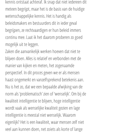
kennis ontstaat achteraf. Ik snap dat niet iedereen dit 
meteen begrijpt, maar het is de basis van de huidige 
wetenschappelijke kennis. Het is handig als 
beleidsmakers en bestuurders dit in ieder geval 
begrijpen, ze rechtvaardigen er hun beleid immers 
continu mee. Laat ik het daarom proberen zo goed 
mogelijk uit te leggen.
Zaken die aanvankelijk werken hoeven dat niet te 
blijven doen. Alles is relatief en verbonden met de 
manier van kijken en meten, het zogenaamde 
perspectief. In dit proces geven we er als mensen 
haast ongemerkt en vanzelfsprekend betekenis aan.
Nu is het zo, dat we een bepaalde afwijking van de 
norm als ‘problematisch’ zien of ‘wenselijk’. Om bij de 
kwaliteit intelligentie te blijven, hoge intelligentie 
wordt vaak als wenselijke kwaliteit gezien en lage 
intelligentie is meestal niet wenselijk. Waarom 
eigenlijk? Het is een kwaliteit, waar mensen zelf niet 
veel aan kunnen doen, net zoiets als korte of lange 