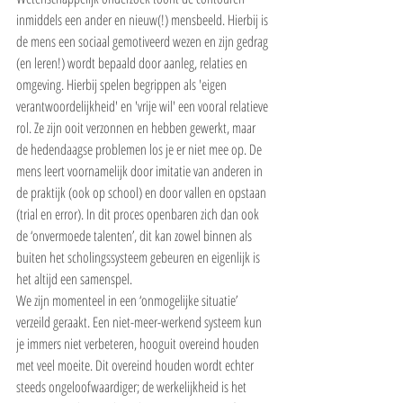
inmiddels een ander en nieuw(!) mensbeeld. Hierbij is 
de mens een sociaal gemotiveerd wezen en zijn gedrag 
(en leren!) wordt bepaald door aanleg, relaties en 
omgeving. Hierbij spelen begrippen als 'eigen 
verantwoordelijkheid' en 'vrije wil' een vooral relatieve 
rol. Ze zijn ooit verzonnen en hebben gewerkt, maar 
de hedendaagse problemen los je er niet mee op. De 
mens leert voornamelijk door imitatie van anderen in 
de praktijk (ook op school) en door vallen en opstaan 
(trial en error). In dit proces openbaren zich dan ook 
de ‘onvermoede talenten’, dit kan zowel binnen als 
buiten het scholingssysteem gebeuren en eigenlijk is 
het altijd een samenspel.
We zijn momenteel in een ‘onmogelijke situatie’ 
verzeild geraakt. Een niet-meer-werkend systeem kun 
je immers niet verbeteren, hooguit overeind houden 
met veel moeite. Dit overeind houden wordt echter 
steeds ongeloofwaardiger; de werkelijkheid is het 