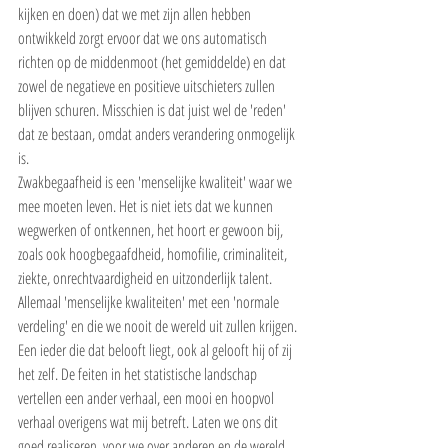
kijken en doen) dat we met zijn allen hebben 
ontwikkeld zorgt ervoor dat we ons automatisch 
richten op de middenmoot (het gemiddelde) en dat 
zowel de negatieve en positieve uitschieters zullen 
blijven schuren. Misschien is dat juist wel de 'reden' 
dat ze bestaan, omdat anders verandering onmogelijk 
is.
Zwakbegaafheid is een 'menselijke kwaliteit' waar we 
mee moeten leven. Het is niet iets dat we kunnen 
wegwerken of ontkennen, het hoort er gewoon bij, 
zoals ook hoogbegaafdheid, homofilie, criminaliteit, 
ziekte, onrechtvaardigheid en uitzonderlijk talent. 
Allemaal 'menselijke kwaliteiten' met een 'normale 
verdeling' en die we nooit de wereld uit zullen krijgen. 
Een ieder die dat belooft liegt, ook al gelooft hij of zij 
het zelf. De feiten in het statistische landschap 
vertellen een ander verhaal, een mooi en hoopvol 
verhaal overigens wat mij betreft. Laten we ons dit 
goed realiseren, voor we over anderen en de wereld 