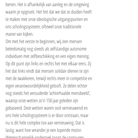
benen. Het is afhankelijk van aanleg en de omgeving 
waarin je opgroeit. Het feit dat we dat zo duiden heeft 
te maken met onze ideologische uitgangspunten en 
ons scholingssysteem; oftewel onze traditionele 
maner van kijken.
Om met het eerste te beginnen, wij zien mensen 
beleidsmatig nog steeds als zelfstandige autonome 
individuen met zelfbeschikking en een eigen mening. 
Op dit punt zijn links en rechts het met elkaar eens. Zij 
het dat links vindt dat mensen solidair dienen te zijn 
met de zwakkeren, terwijl rechts meer in competitie en 
eigen verantwoordelijkheid gelooft. Ze delen echter 
nog steeds het verouderde ‘achterhaalde mensbeeld’, 
waarop onze wetten zo'n 150 jaar geleden zijn 
gebaseerd. Deze wetten waren ooit vernieuwend en 
ons hele scholingssysteem is er door ontstaan, maar 
nu is dit hele complex toe aan vernieuwing. Dat is 
lastig, want hoe verander je een lopende motor.
Wetenschappelijk onderzoek toont de contouren 