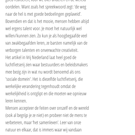
oordelen. Want zoals het spreekwoord zegt: ‘de weg 
naar de hel is met goede bedoelingen geplaveid’.
Bovendien en dat is het mooie, mensen hebben altijd 
wel ergens talent voor. Je moet het natuurlijk wel 
willen/kunnen zien. Zo kun je als hoogbegaafde veel 
van zwakbegaafden leren, ze barsten namelijk van de 
verborgen talenten en onverwachte creativiteit.
Het artikel in Vrij Nederland laat heel goed de 
luchtfietserij zien waar bestuurders en beleidsmakers 
mee bezig zijn in wat nu wordt benoemd als ons 
'sociale domein'. Het is diezelfde luchtfietserij, die 
werkelijke verandering tegenhoudt omdat de 
werkelijkheid is ontglipt en die moeten we opnieuw 
leren kennen.
Mensen accepteer de feiten over onszelf en de wereld 
(ook al begrijp je ze niet) en probeer niet de mens te 
verbeteren, maar ‘het samenleven’. Leer van onze 
natuur en elkaar, dat is immers waar wij vandaan 