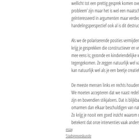
wellicht tot een prettig gesprek komen over
probleem’ zijn maar het is wel een maats
geïnteresseerd in argumenten maar verded
handelingsperspectief ook al is dit destru
Als we de polariserende posities vermijde
krijg je gesprekken die constructiever en v
mee eens is; gezonde en kindvriendelijke
tegengekomen. Ze zeggen natuurlijk wel vaa
kan natuurlijk wel als je een beetje creati
De meeste mensen links en rechts houden v
We moeten accepteren dat we naast redeli
zijn en bovendien stikjaloers. Dat is blij
omarmen dan elkaar beschuldigen van natuur
Zo krijg je nooit een goed inzicht waarom d
betekent dat onze interventies vaak ander
essay
Stadsgeneeskunde