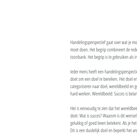
Handelingsperspectief gaat over wat je m
moet doen. Het begrip combineert de rede
toonbank. Het begrip is te gebruiken als 
Ieder mens heeft een handelingsperspectie
doet om een doel te bereiken. Het doel e
categoriseren naar doel, wereldbeeld en ge
hard werken. Wereldbeeld: Succes is belan
Het is eenvoudig te zien dat het wereldbeeld
doet. Wat is succes? Waarom is dit wenseli
gelukkig of goed leven betekent. Als je he
Dit is een duidelijk doel en beperkt het ar