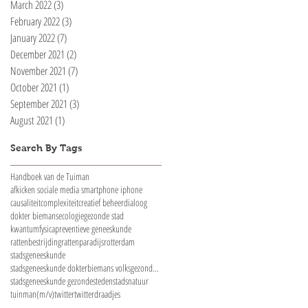
March 2022
(3)
3 posts
February 2022
(3)
3 posts
January 2022
(7)
7 posts
December 2021
(2)
2 posts
November 2021
(7)
7 posts
October 2021
(1)
1 post
September 2021
(3)
3 posts
August 2021
(1)
1 post
Search By Tags
Handboek van de Tuiman
afkicken sociale media smartphone iphone
causaliteit
complexiteit
creatief beheer
dialoog
dokter biemans
ecologie
gezonde stad
kwantumfysica
preventieve geneeskunde
rattenbestrijding
rattenparadijs
rotterdam
stadsgeneeskunde
stadsgeneeskunde dokterbiemans volksgezondheid
stadsgeneeskunde gezondesteden
stadsnatuur
tuinman(m/v)
twitter
twitterdraadjes