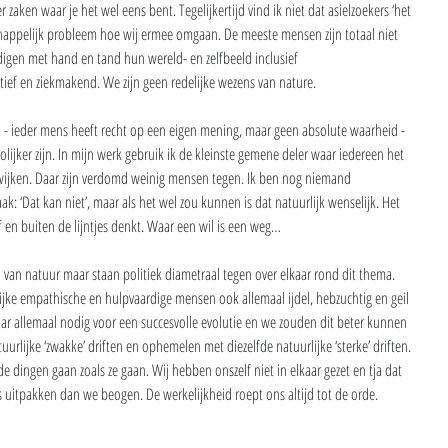
 zaken waar je het wel eens bent. Tegelijkertijd vind ik niet dat asielzoekers ‘het 
chappelijk probleem hoe wij ermee omgaan. De meeste mensen zijn totaal niet 
igen met hand en tand hun wereld- en zelfbeeld inclusief 
ctief en ziekmakend. We zijn geen redelijke wezens van nature.
n - ieder mens heeft recht op een eigen mening, maar geen absolute waarheid - 
rolijker zijn. In mijn werk gebruik ik de kleinste gemene deler waar iedereen het 
 wijken. Daar zijn verdomd weinig mensen tegen. Ik ben nog niemand 
k: ‘Dat kan niet’, maar als het wel zou kunnen is dat natuurlijk wenselijk. Het 
ef en buiten de lijntjes denkt. Waar een wil is een weg…
an natuur maar staan politiek diametraal tegen over elkaar rond dit thema. 
jke empathische en hulpvaardige mensen ook allemaal ijdel, hebzuchtig en geil 
kbaar allemaal nodig voor een succesvolle evolutie en we zouden dit beter kunnen 
lijke ‘zwakke’ driften en ophemelen met diezelfde natuurlijke ‘sterke’ driften. 
e dingen gaan zoals ze gaan. Wij hebben onszelf niet in elkaar gezet en tja dat 
s uitpakken dan we beogen. De werkelijkheid roept ons altijd tot de orde. 