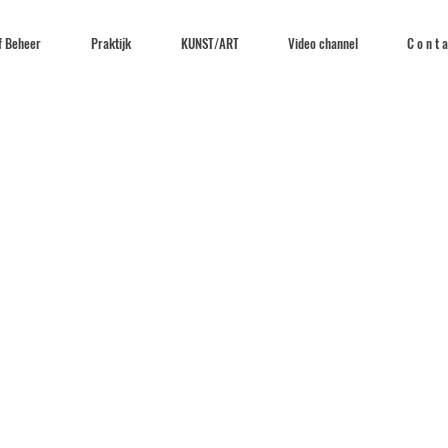
f Beheer
Praktijk
KUNST/ART
Video channel
C o n t a