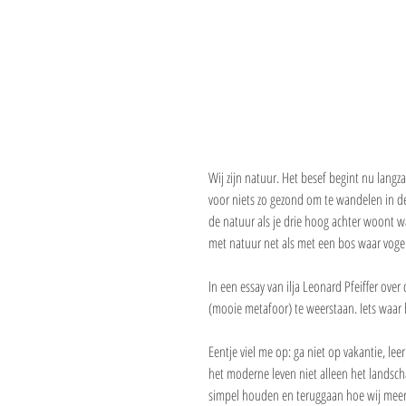
Wij zijn natuur. Het besef begint nu langz
voor niets zo gezond om te wandelen in de 
de natuur als je drie hoog achter woont wa
met natuur net als met een bos waar vogel
In een essay van ilja Leonard Pfeiffer ove
(mooie metafoor) te weerstaan. Iets waar 
Eentje viel me op: ga niet op vakantie, leer
het moderne leven niet alleen het landsch
simpel houden en teruggaan hoe wij meer d