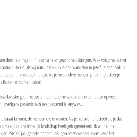
aam door te dringen in filosofische en gezondheidskringen. Vaak volgt; het is niet 
natuur. Ho Ho, als wij natuur zijn kun je ook wandelen in jezelf. Je bent ook in 
nt je bent immers zelf natuur. Als je met andere mensen praat interacteer je 
s fluiten en bomen ruisen.
r deze kwestie geeft hij tips om de moderne wereld die onze natuur opvreet 
hij overigens pessimistisch over gestemd is. Anyway…
 je straat kennen, de mensen die er wonen. Als je hierover reflecteert zie je dat 
ap maar ook ons innerlijk landschap heeft gefragmenteerd. Ik wil het hier 
an 250.000 jaar geleefd hebben; als jager/verzamelaars. Hierbij was het 