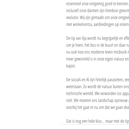
essentieel onze omgeving goed te kennen.
inclusief onze darmen zijn hierdoor gevorm
evolutie. Wij zijn gemaakt om onze omgevi
met winkelcentra, aanbiedingen op intern
De tip van Ilja wordt nu begrijpelijk en eff
om je heen, het bos in de buurt en daar na
nu ook hoe ons moderne leven misbruik m
meer geworteld is in onze eigen natuur e
kapot.
De socials en AI zijn feitelijk parasieten,
weerstaan. Zo wordt de natuur buiten ons
technische wereld. We verworden tot appara
niet. We moeten ons landschap opnieuw 
voorbij het gaat er nu om dat we gaan do
Dat is nog een hele klus… maar met de ti