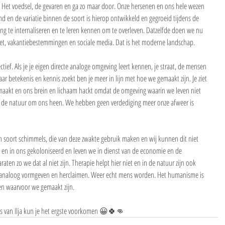
 Het voedsel, de gevaren en ga zo maar door. Onze hersenen en ons hele wezen 
d en de variatie binnen de soort is hierop ontwikkeld en gegroeid tijdens de 
ng te internaliseren en te leren kennen om te overleven. Datzelfde doen we nu 
et, vakantiebestemmingen en sociale media. Dat is het moderne landschap.
ectief. Als je je eigen directe analoge omgeving leert kennen, je straat, de mensen 
ar betekenis en kennis zoekt ben je meer in lijn met hoe we gemaakt zijn. Je ziet 
aakt en ons brein en lichaam hackt omdat de omgeving waarin we leven niet 
n de natuur om ons heen. We hebben geen verdediging meer onze afweer is 
 een soort schimmels, die van deze zwakte gebruik maken en wij kunnen dit niet 
 en in ons gekoloniseerd en leven we in dienst van de economie en de 
ten zo we dat al niet zijn. Therapie helpt hier niet en in de natuur zijn ook 
analoog vormgeven en herclaimen. Weer echt mens worden. Het humanisme is 
en waarvoor we gemaakt zijn.
ps van Ilja kun je het ergste voorkomen 😀🍀👊