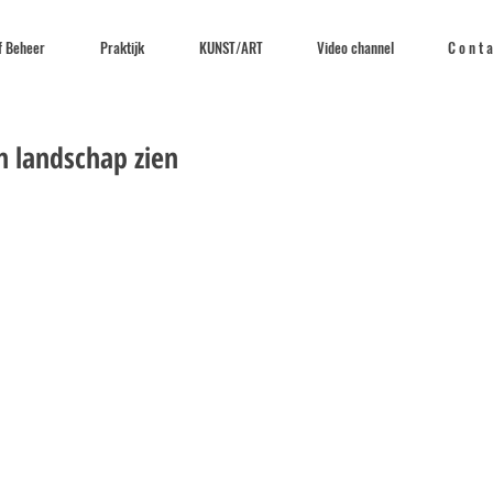
f Beheer
Praktijk
KUNST/ART
Video channel
C o n t a
en landschap zien