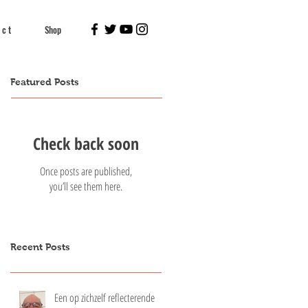
 c t
Shop
Featured Posts
Check back soon
Once posts are published,
you’ll see them here.
Recent Posts
Een op zichzelf reflecterende