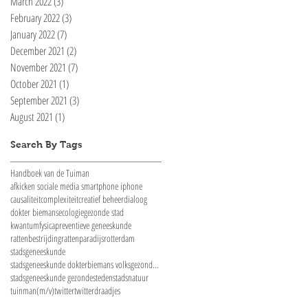
March 2022
(3)
3 posts
February 2022
(3)
3 posts
January 2022
(7)
7 posts
December 2021
(2)
2 posts
November 2021
(7)
7 posts
October 2021
(1)
1 post
September 2021
(3)
3 posts
August 2021
(1)
1 post
Search By Tags
Handboek van de Tuiman
afkicken sociale media smartphone iphone
causaliteit
complexiteit
creatief beheer
dialoog
dokter biemans
ecologie
gezonde stad
kwantumfysica
preventieve geneeskunde
rattenbestrijding
rattenparadijs
rotterdam
stadsgeneeskunde
stadsgeneeskunde dokterbiemans volksgezondheid
stadsgeneeskunde gezondesteden
stadsnatuur
tuinman(m/v)
twitter
twitterdraadjes