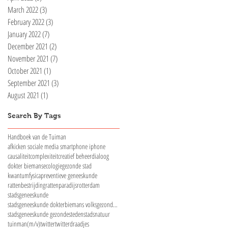
March 2022
(3)
3 posts
February 2022
(3)
3 posts
January 2022
(7)
7 posts
December 2021
(2)
2 posts
November 2021
(7)
7 posts
October 2021
(1)
1 post
September 2021
(3)
3 posts
August 2021
(1)
1 post
Search By Tags
Handboek van de Tuiman
afkicken sociale media smartphone iphone
causaliteit
complexiteit
creatief beheer
dialoog
dokter biemans
ecologie
gezonde stad
kwantumfysica
preventieve geneeskunde
rattenbestrijding
rattenparadijs
rotterdam
stadsgeneeskunde
stadsgeneeskunde dokterbiemans volksgezondheid
stadsgeneeskunde gezondesteden
stadsnatuur
tuinman(m/v)
twitter
twitterdraadjes