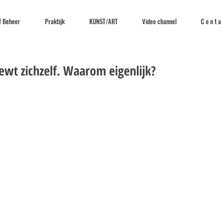
f Beheer
Praktijk
KUNST/ART
Video channel
C o n t a
ewt zichzelf. Waarom eigenlijk?