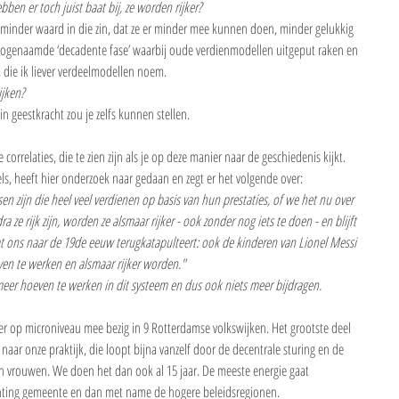
bben er toch juist baat bij, ze worden rijker?
 minder waard in die zin, dat ze er minder mee kunnen doen, minder gelukkig 
ogenaamde ‘decadente fase’ waarbij oude verdienmodellen uitgeput raken en 
 die ik liever verdeelmodellen noem.
ijken?
in geestkracht zou je zelfs kunnen stellen.
orrelaties, die te zien zijn als je op deze manier naar de geschiedenis kijkt. 
, heeft hier onderzoek naar gedaan en zegt er het volgende over:
n zijn die heel veel verdienen op basis van hun prestaties, of we het nu over 
ze rijk zijn, worden ze alsmaar rijker - ook zonder nog iets te doen - en blijft 
t ons naar de 19de eeuw terugkatapulteert: ook de kinderen van Lionel Messi 
even te werken en alsmaar rijker worden."
et meer hoeven te werken in dit systeem en dus ook niets meer bijdragen.
eer op microniveau mee bezig in 9 Rotterdamse volkswijken. Het grootste deel 
naar onze praktijk, die loopt bijna vanzelf door de decentrale sturing en de 
rouwen. We doen het dan ook al 15 jaar. De meeste energie gaat 
hting gemeente en dan met name de hogere beleidsregionen.