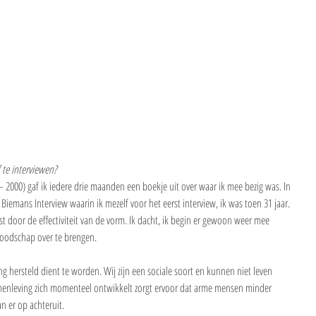
te interviewen?
– 2000) gaf ik iedere drie maanden een boekje uit over waar ik mee bezig was. In 
Biemans Interview waarin ik mezelf voor het eerst interview, ik was toen 31 jaar. 
ast door de effectiviteit van de vorm. Ik dacht, ik begin er gewoon weer mee 
boodschap over te brengen.
 hersteld dient te worden. Wij zijn een sociale soort en kunnen niet leven 
menleving zich momenteel ontwikkelt zorgt ervoor dat arme mensen minder 
n er op achteruit.