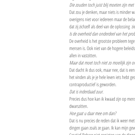
Die zouden toch juist blij moeten zijn met 
Dat zou je denken, maar niets is minder wa
overigens niet voor iedereen maar de belan
dat zij zichzelf als deel van de oplossing  
Is de overheid dan onderdeel van het pro
De overheid is het grootste probleem tege
mensen is. Ook niet van de hogere beleidsa
allen in vastzitten.
Maar dat moet toch niet zo moeilijk zijn o
Dat dacht ik dus ook, maar nee, dat is een 
het vinden als je je hele leven iets hebt g
contraproductief is geworden.
Dat is inderdaad zuur.
Precies dus hoe kan ik kwaad zijn op mense
dwarszitten.
Hoe gaat u daar mee om dan?
Dat is nu precies de reden dat ik weer me
dingen gaan zoals ze gaan. Ik kan mijn ge
Creatief Beheer niet genieten van de dinge