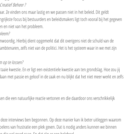
Creatief Beheer ?
ar. Ze vinden ons maar lastig en we passen niet in het beleid. Dit geldt 
grijkste focus bij bestuurders en beleidsmakers ligt toch vooral bij het gegeven 
zien en niet van het probleem.
bleem?
nwoordig. Hierbij dient opgemerkt dat dit overigens niet de schuld van de 
mbtenaren, zelfs niet van de politici. Het is het systeem waar in we met zijn 
m op te lossen?
taaie kwestie. En er ligt een existentiele kwestie aan ten grondslag. Hoe zou jij 
edaan met passie en geloof in de zaak en nu blijkt dat het niet meer werkt en zelfs 
n die een natuurlijke reactie vertonen en die daardoor ons verschrikkelijk 
t deze interviews ben begonnen. Op deze manier kan ik beter uitleggen waarom 
voelens van frustratie een plek geven. Dat is nodig anders kunnen we binnen 
n die wel goed gaan. En dat zijn er een heleboel.