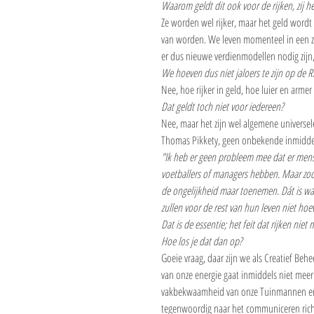
Waarom geldt dit ook voor de rijken, zij he
Ze worden wel rijker, maar het geld wordt
van worden. We leven momenteel in een z
er dus nieuwe verdienmodellen nodig zijn,
We hoeven dus niet jaloers te zijn op de R
Nee, hoe rijker in geld, hoe luier en armer 
Dat geldt toch niet voor iedereen?
Nee, maar het zijn wel algemene universele c
Thomas Pikkety, geen onbekende inmiddels
"Ik heb er geen probleem mee dat er mense
voetballers of managers hebben. Maar zodra 
de ongelijkheid maar toenemen. Dát is wa
zullen voor de rest van hun leven niet ho
Dat is de essentie; het feit dat rijken ni
Hoe los je dat dan op?
Goeie vraag, daar zijn we als Creatief Beh
van onze energie gaat inmiddels niet meer 
vakbekwaamheid van onze Tuinmannen en v
tegenwoordig naar het communiceren ric