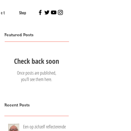
 c t
Shop
Featured Posts
Check back soon
Once posts are published,
you’ll see them here.
Recent Posts
Een op zichzelf reflecterende