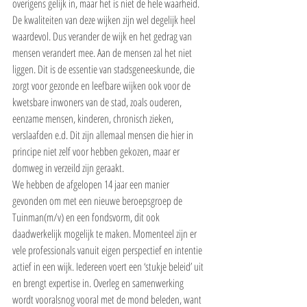
overigens gelijk in, maar het is niet de hele waarheid.
De kwaliteiten van deze wijken zijn wel degelijk heel 
waardevol. Dus verander de wijk en het gedrag van 
mensen verandert mee. Aan de mensen zal het niet 
liggen. Dit is de essentie van stadsgeneeskunde, die 
zorgt voor gezonde en leefbare wijken ook voor de 
kwetsbare inwoners van de stad, zoals ouderen, 
eenzame mensen, kinderen, chronisch zieken, 
verslaafden e.d. Dit zijn allemaal mensen die hier in 
principe niet zelf voor hebben gekozen, maar er 
domweg in verzeild zijn geraakt.
We hebben de afgelopen 14 jaar een manier 
gevonden om met een nieuwe beroepsgroep de 
Tuinman(m/v) en een fondsvorm, dit ook 
daadwerkelijk mogelijk te maken. Momenteel zijn er 
vele professionals vanuit eigen perspectief en intentie 
actief in een wijk. Iedereen voert een ‘stukje beleid’ uit 
en brengt expertise in. Overleg en samenwerking 
wordt vooralsnog vooral met de mond beleden, want 