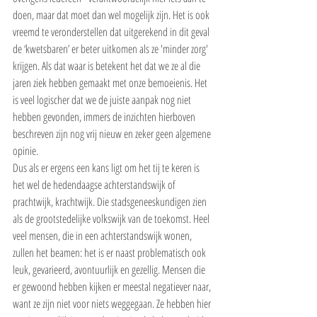
doen, maar dat moet dan wel mogelijk zijn. Het is ook 
vreemd te veronderstellen dat uitgerekend in dit geval 
de ‘kwetsbaren’ er beter uitkomen als ze 'minder zorg' 
krijgen. Als dat waar is betekent het dat we ze al die 
jaren ziek hebben gemaakt met onze bemoeienis. Het 
is veel logischer dat we de juiste aanpak nog niet 
hebben gevonden, immers de inzichten hierboven 
beschreven zijn nog vrij nieuw en zeker geen algemene 
opinie.
Dus als er ergens een kans ligt om het tij te keren is 
het wel de hedendaagse achterstandswijk of 
prachtwijk, krachtwijk. Die stadsgeneeskundigen zien 
als de grootstedelijke volkswijk van de toekomst. Heel 
veel mensen, die in een achterstandswijk wonen, 
zullen het beamen: het is er naast problematisch ook 
leuk, gevarieerd, avontuurlijk en gezellig. Mensen die 
er gewoond hebben kijken er meestal negatiever naar, 
want ze zijn niet voor niets weggegaan. Ze hebben hier 