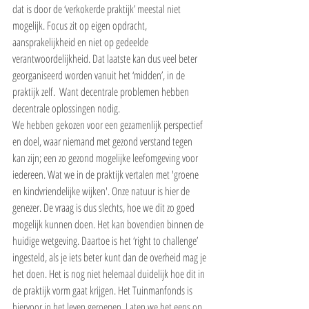
dat is door de ‘verkokerde praktijk’ meestal niet 
mogelijk. Focus zit op eigen opdracht, 
aansprakelijkheid en niet op gedeelde 
verantwoordelijkheid. Dat laatste kan dus veel beter 
georganiseerd worden vanuit het ‘midden’, in de 
praktijk zelf.  Want decentrale problemen hebben 
decentrale oplossingen nodig.
We hebben gekozen voor een gezamenlijk perspectief 
en doel, waar niemand met gezond verstand tegen 
kan zijn; een zo gezond mogelijke leefomgeving voor 
iedereen. Wat we in de praktijk vertalen met 'groene 
en kindvriendelijke wijken'. Onze natuur is hier de 
genezer. De vraag is dus slechts, hoe we dit zo goed 
mogelijk kunnen doen. Het kan bovendien binnen de 
huidige wetgeving. Daartoe is het ‘right to challenge’ 
ingesteld, als je iets beter kunt dan de overheid mag je 
het doen. Het is nog niet helemaal duidelijk hoe dit in 
de praktijk vorm gaat krijgen. Het Tuinmanfonds is 
hiervoor in het leven geroepen. Laten we het eens op 