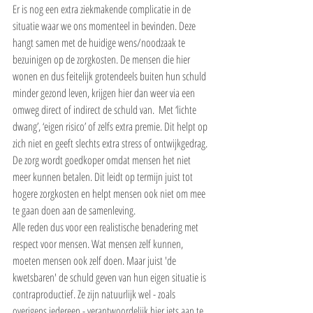
Er is nog een extra ziekmakende complicatie in de 
situatie waar we ons momenteel in bevinden. Deze 
hangt samen met de huidige wens/noodzaak te 
bezuinigen op de zorgkosten. De mensen die hier 
wonen en dus feitelijk grotendeels buiten hun schuld 
minder gezond leven, krijgen hier dan weer via een 
omweg direct of indirect de schuld van.  Met ‘lichte 
dwang’, ‘eigen risico’ of zelfs extra premie. Dit helpt op 
zich niet en geeft slechts extra stress of ontwijkgedrag. 
De zorg wordt goedkoper omdat mensen het niet 
meer kunnen betalen. Dit leidt op termijn juist tot 
hogere zorgkosten en helpt mensen ook niet om mee 
te gaan doen aan de samenleving.
Alle reden dus voor een realistische benadering met 
respect voor mensen. Wat mensen zelf kunnen, 
moeten mensen ook zelf doen. Maar juist 'de 
kwetsbaren' de schuld geven van hun eigen situatie is 
contraproductief. Ze zijn natuurlijk wel - zoals 
overigens iedereen - verantwoordelijk hier iets aan te 