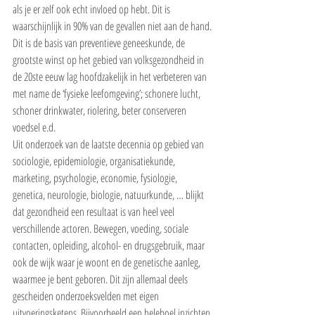
als je er zelf ook echt invloed op hebt. Dit is 
waarschijnlijk in 90% van de gevallen niet aan de hand.
Dit is de basis van preventieve geneeskunde, de 
grootste winst op het gebied van volksgezondheid in 
de 20ste eeuw lag hoofdzakelijk in het verbeteren van 
met name de ‘fysieke leefomgeving’; schonere lucht, 
schoner drinkwater, riolering, beter conserveren 
voedsel e.d.
Uit onderzoek van de laatste decennia op gebied van 
sociologie, epidemiologie, organisatiekunde, 
marketing, psychologie, economie, fysiologie, 
genetica, neurologie, biologie, natuurkunde, … blijkt 
dat gezondheid een resultaat is van heel veel 
verschillende actoren. Bewegen, voeding, sociale 
contacten, opleiding, alcohol- en drugsgebruik, maar 
ook de wijk waar je woont en de genetische aanleg, 
waarmee je bent geboren. Dit zijn allemaal deels 
gescheiden onderzoeksvelden met eigen 
uitvoeringsketens. Bijvoorbeeld een heleboel inzichten 