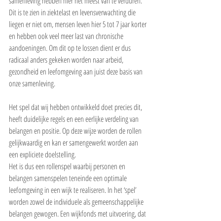
samenleving hebben hier het meest van te verduren. 
Dit is te zien in ziektelast en levensverwachting die 
liegen er niet om, mensen leven hier 5 tot 7 jaar korter 
en hebben ook veel meer last van chronische 
aandoeningen. Om dit op te lossen dient er dus 
radicaal anders gekeken worden naar arbeid, 
gezondheid en leefomgeving aan juist deze basis van 
onze samenleving.
Het spel dat wij hebben ontwikkeld doet precies dit, 
heeft duidelijke regels en een eerlijke verdeling van 
belangen en positie. Op deze wijze worden de rollen 
gelijkwaardig en kan er samengewerkt worden aan 
een expliciete doelstelling.
Het is dus een rollenspel waarbij personen en 
belangen samenspelen teneinde een optimale 
leefomgeving in een wijk te realiseren. In het ‘spel’ 
worden zowel de individuele als gemeenschappelijke 
belangen gewogen. Een wijkfonds met uitvoering, dat 