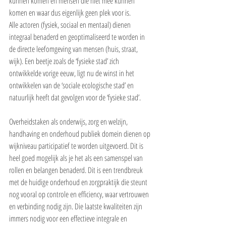
kunnen komen en mensen die niet mee kunnen 
komen en waar dus eigenlijk geen plek voor is.
Alle actoren (fysiek, sociaal en mentaal) dienen 
integraal benaderd en geoptimaliseerd te worden in 
de directe leefomgeving van mensen (huis, straat, 
wijk). Een beetje zoals de ‘fysieke stad’ zich 
ontwikkelde vorige eeuw, ligt nu de winst in het 
ontwikkelen van de ‘sociale ecologische stad’ en 
natuurlijk heeft dat gevolgen voor de ‘fysieke stad’.
Overheidstaken als onderwijs, zorg en welzijn, 
handhaving en onderhoud publiek domein dienen op 
wijkniveau participatief te worden uitgevoerd. Dit is 
heel goed mogelijk als je het als een samenspel van 
rollen en belangen benaderd. Dit is een trendbreuk 
met de huidige onderhoud en zorgpraktijk die steunt 
nog vooral op controle en efficiency, waar vertrouwen 
en verbinding nodig zijn. Die laatste kwaliteiten zijn 
immers nodig voor een effectieve integrale en 