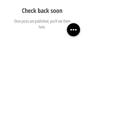
Check back soon
Once posts are published, you’ll see them
here.
Recent Posts
Een op zichzelf reflecterende oude man
Omgaan met intelligentie in de socials