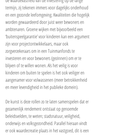
de waardevastheid van de investering op de lange 
termijn, zij tekenen immers voor dagelijks onderhoud 
en een gezonde leefomgeving. Kwaliteiten die hogelijk 
worden gewaardeerd door juist weer bewoners en 
ambtenaren. Groene wijken met bijvoorbeeld een 
‘buitenspeelgarantie’ voor kinderen kan een argument 
zijn voor projectontwikkelaars, maar ook 
zorgverzekeraars om in een Tuinmanfonds te 
investeren en voor bewoners (gezinnen) om er te 
blijven of te willen wonen. Als het veilig is voor 
kinderen om buiten te spelen is het ook veiliger en 
aangenamer voor volwassenen (meer betrokkenheid 
en meer levendigheid in het publieke domein).
De kunst is deze rollen zo te laten samenspelen dat er 
gezamenlijk rendement ontstaat op genoemde 
beleidsvelden, te weten; stadsnatuur, veiligheid, 
onderwijs en volksgezondheid. Parallel hieraan vindt 
er ook waardecreatie plaats in het vastgoed, dit is een 