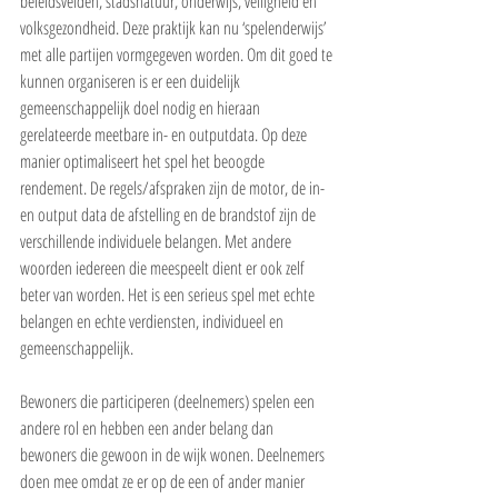
beleidsvelden, stadsnatuur, onderwijs, veiligheid en 
volksgezondheid. Deze praktijk kan nu ‘spelenderwijs’ 
met alle partijen vormgegeven worden. Om dit goed te 
kunnen organiseren is er een duidelijk 
gemeenschappelijk doel nodig en hieraan 
gerelateerde meetbare in- en outputdata. Op deze 
manier optimaliseert het spel het beoogde 
rendement. De regels/afspraken zijn de motor, de in- 
en output data de afstelling en de brandstof zijn de 
verschillende individuele belangen. Met andere 
woorden iedereen die meespeelt dient er ook zelf 
beter van worden. Het is een serieus spel met echte 
belangen en echte verdiensten, individueel en 
gemeenschappelijk.
Bewoners die participeren (deelnemers) spelen een 
andere rol en hebben een ander belang dan 
bewoners die gewoon in de wijk wonen. Deelnemers 
doen mee omdat ze er op de een of ander manier 