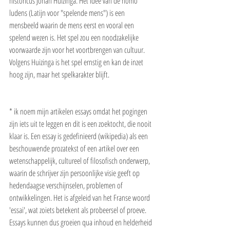
historicus Johan Huizinga. Het idee van de homo 
ludens (Latijn voor "spelende mens") is een 
mensbeeld waarin de mens eerst en vooral een 
spelend wezen is. Het spel zou een noodzakelijke 
voorwaarde zijn voor het voortbrengen van cultuur. 
Volgens Huizinga is het spel ernstig en kan de inzet 
hoog zijn, maar het spelkarakter blijft.
* ik noem mijn artikelen essays omdat het pogingen 
zijn iets uit te leggen en dit is een zoektocht, die nooit 
klaar is. Een essay is gedefinieerd (wikipedia) als een 
beschouwende prozatekst of een artikel over een 
wetenschappelijk, cultureel of filosofisch onderwerp, 
waarin de schrijver zijn persoonlijke visie geeft op 
hedendaagse verschijnselen, problemen of 
ontwikkelingen. Het is afgeleid van het Franse woord 
'essai', wat zoiets betekent als probeersel of proeve.
Essays kunnen dus groeien qua inhoud en helderheid 