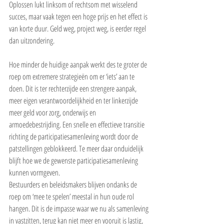
Oplossen lukt linksom of rechtsom met wisselend 
succes, maar vaak tegen een hoge prijs en het effect is 
van korte duur. Geld weg, project weg, is eerder regel 
dan uitzondering.
Hoe minder de huidige aanpak werkt des te groter de 
roep om extremere strategieën om er ‘iets’ aan te 
doen. Dit is ter rechterzijde een strengere aanpak, 
meer eigen verantwoordelijkheid en ter linkerzijde 
meer geld voor zorg, onderwijs en  
armoedebestrijding. Een snelle en effectieve transitie 
richting de participatiesamenleving wordt door de 
patstellingen geblokkeerd. Te meer daar onduidelijk 
blijft hoe we de gewenste participatiesamenleving 
kunnen vormgeven.
Bestuurders en beleidsmakers blijven ondanks de 
roep om ‘mee te spelen’ meestal in hun oude rol 
hangen. Dit is de impasse waar we nu als samenleving 
in vastzitten, terug kan niet meer en vooruit is lastig, 