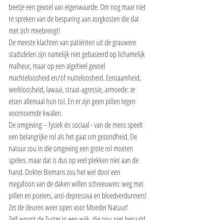
beetje een gevoel van eigenwaarde. Om nog maar niet 
te spreken van de besparing aan zorgkosten die dat 
met zich meebrengt!
De meeste klachten van patiënten uit de grauwere 
stadsdelen zijn namelijk niet gebaseerd op lichamelijk 
malheur, maar op een algeheel gevoel 
machteloosheid en/of nutteloosheid. Eenzaamheid, 
werkloosheid, lawaai, straat-agressie, armoede: ze 
eisen allemaal hun tol. En er zijn geen pillen tegen 
voornoemde kwalen.
De omgeving – fysiek én sociaal - van de mens speelt 
een belangrijke rol als het gaat om gezondheid. De 
natuur zou in die omgeving een grote rol moeten 
spelen, maar dat is dus op veel plekken niet aan de 
hand. Dokter Biemans zou het wel door een 
megafoon van de daken willen schreeuwen: weg met 
pillen en poeiers, anti-depressiva en bloedverdunners! 
Zet de deuren weer open voor Moeder Natuur!
Zelf woont de Zuster in een wijk, die nou niet bepaald 