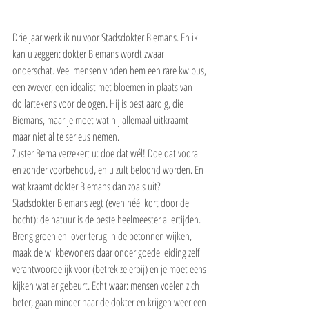
Drie jaar werk ik nu voor Stadsdokter Biemans. En ik 
kan u zeggen: dokter Biemans wordt zwaar 
onderschat. Veel mensen vinden hem een rare kwibus, 
een zwever, een idealist met bloemen in plaats van 
dollartekens voor de ogen. Hij is best aardig, die 
Biemans, maar je moet wat hij allemaal uitkraamt 
maar niet al te serieus nemen.
Zuster Berna verzekert u: doe dat wél! Doe dat vooral 
en zonder voorbehoud, en u zult beloond worden. En 
wat kraamt dokter Biemans dan zoals uit?
Stadsdokter Biemans zegt (even héél kort door de 
bocht): de natuur is de beste heelmeester allertijden. 
Breng groen en lover terug in de betonnen wijken, 
maak de wijkbewoners daar onder goede leiding zelf 
verantwoordelijk voor (betrek ze erbij) en je moet eens 
kijken wat er gebeurt. Echt waar: mensen voelen zich 
beter, gaan minder naar de dokter en krijgen weer een 