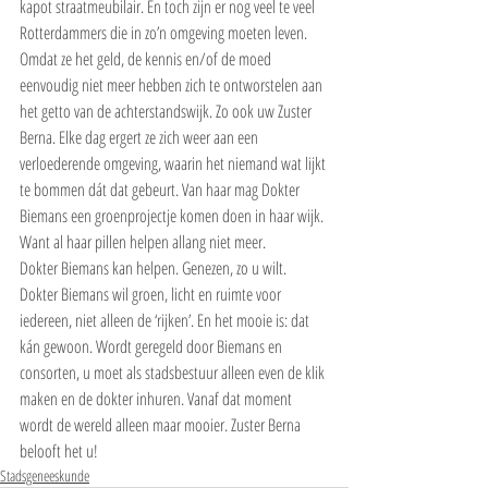
kapot straatmeubilair. En toch zijn er nog veel te veel 
Rotterdammers die in zo’n omgeving moeten leven. 
Omdat ze het geld, de kennis en/of de moed 
eenvoudig niet meer hebben zich te ontworstelen aan 
het getto van de achterstandswijk. Zo ook uw Zuster 
Berna. Elke dag ergert ze zich weer aan een 
verloederende omgeving, waarin het niemand wat lijkt 
te bommen dát dat gebeurt. Van haar mag Dokter 
Biemans een groenprojectje komen doen in haar wijk. 
Want al haar pillen helpen allang niet meer.
Dokter Biemans kan helpen. Genezen, zo u wilt. 
Dokter Biemans wil groen, licht en ruimte voor 
iedereen, niet alleen de ‘rijken’. En het mooie is: dat 
kán gewoon. Wordt geregeld door Biemans en 
consorten, u moet als stadsbestuur alleen even de klik 
maken en de dokter inhuren. Vanaf dat moment 
wordt de wereld alleen maar mooier. Zuster Berna 
belooft het u! 
Stadsgeneeskunde