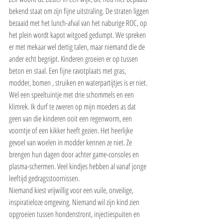
bekend staat om zijn fijne uitstraling. De straten liggen 
bezaaid met het lunch-afval van het naburige ROC, op 
het plein wordt kapot witgoed gedumpt. We spreken 
er met mekaar wel dertig talen, maar niemand die de 
ander echt begrijpt. Kinderen groeien er op tussen 
beton en staal. Een fijne ravotplaats met gras, 
modder, bomen , struiken en waterpartijtjes is er niet. 
Wel een speeltuintje met drie schommels en een 
klimrek. Ik durf te zweren op mijn moeders as dat 
geen van die kinderen ooit een regenworm, een 
voorntje of een kikker heeft gezien. Het heerlijke 
gevoel van woelen in modder kennen ze niet. Ze 
brengen hun dagen door achter game-consoles en 
plasma-schermen. Veel kindjes hebben al vanaf jonge 
leeftijd gedragsstoornissen.
Niemand kiest vrijwillig voor een vuile, onveilige, 
inspiratieloze omgeving. Niemand wil zijn kind zien 
opgroeien tussen hondenstront, injectiespuiten en 