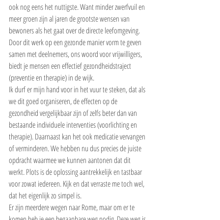
ook nog eens het nuttigste. Want minder zwerfvuil en 
meer groen zijn al jaren de grootste wensen van 
bewoners als het gaat over de directe leefomgeving. 
Door dit werk op een gezonde manier vorm te geven 
samen met deelnemers, ons woord voor vrijwilligers, 
biedt je mensen een effectief gezondheidstraject 
(preventie en therapie) in de wijk.
Ik durf er mijn hand voor in het vuur te steken, dat als 
we dit goed organiseren, de effecten op de 
gezondheid vergelijkbaar zijn of zelfs beter dan van 
bestaande individuele interventies (voorlichting en 
therapie). Daarnaast kan het ook medicatie vervangen 
of verminderen. We hebben nu dus precies de juiste 
opdracht waarmee we kunnen aantonen dat dit 
werkt. Plots is de oplossing aantrekkelijk en tastbaar 
voor zowat iedereen. Kijk en dat verraste me toch wel, 
dat het eigenlijk zo simpel is.
Er zijn meerdere wegen naar Rome, maar om er te 
komen heb je een begaanbare weg nodig. Deze weg is 