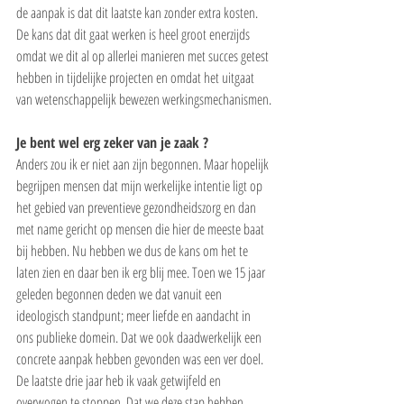
de aanpak is dat dit laatste kan zonder extra kosten.
De kans dat dit gaat werken is heel groot enerzijds 
omdat we dit al op allerlei manieren met succes getest 
hebben in tijdelijke projecten en omdat het uitgaat 
van wetenschappelijk bewezen werkingsmechanismen.
Je bent wel erg zeker van je zaak ?
Anders zou ik er niet aan zijn begonnen. Maar hopelijk 
begrijpen mensen dat mijn werkelijke intentie ligt op 
het gebied van preventieve gezondheidszorg en dan 
met name gericht op mensen die hier de meeste baat 
bij hebben. Nu hebben we dus de kans om het te 
laten zien en daar ben ik erg blij mee. Toen we 15 jaar 
geleden begonnen deden we dat vanuit een 
ideologisch standpunt; meer liefde en aandacht in 
ons publieke domein. Dat we ook daadwerkelijk een 
concrete aanpak hebben gevonden was een ver doel. 
De laatste drie jaar heb ik vaak getwijfeld en 
overwogen te stoppen. Dat we deze stap hebben 