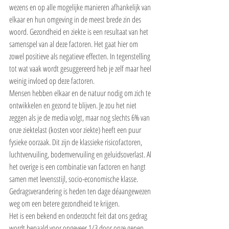
wezens en op alle mogelijke manieren afhankelijk van 
elkaar en hun omgeving in de meest brede zin des 
woord. Gezondheid en ziekte is een resultaat van het 
samenspel van al deze factoren. Het gaat hier om 
zowel positieve als negatieve effecten. In tegenstelling 
tot wat vaak wordt gesuggereerd heb je zelf maar heel 
weinig invloed op deze factoren.
Mensen hebben elkaar en de natuur nodig om zich te 
ontwikkelen en gezond te blijven. Je zou het niet 
zeggen als je de media volgt, maar nog slechts 6% van 
onze ziektelast (kosten voor ziekte) heeft een puur 
fysieke oorzaak. Dit zijn de klassieke risicofactoren, 
luchtvervuiling, bodemvervuiling en geluidsoverlast. Al 
het overige is een combinatie van factoren en hangt 
samen met levensstijl, socio-economische klasse. 
Gedragsverandering is heden ten dage déaangewezen 
weg om een betere gezondheid te krijgen.
Het is een bekend en onderzocht feit dat ons gedrag 
wordt bepaald voor ongeveer 1/3 door onze genen, 