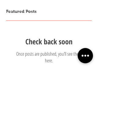
Featured Posts
Check back soon
Once posts are published, you’ll see them
here.
Recent Posts
Een op zichzelf reflecterende oude man