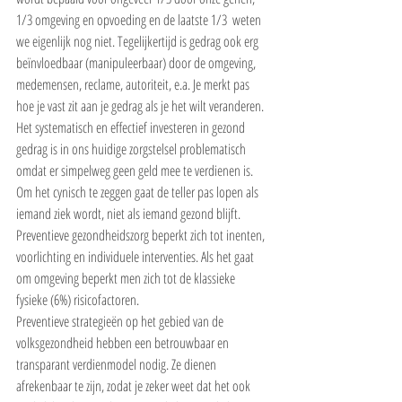
1/3 omgeving en opvoeding en de laatste 1/3  weten 
we eigenlijk nog niet. Tegelijkertijd is gedrag ook erg 
beïnvloedbaar (manipuleerbaar) door de omgeving, 
medemensen, reclame, autoriteit, e.a. Je merkt pas 
hoe je vast zit aan je gedrag als je het wilt veranderen. 
Het systematisch en effectief investeren in gezond 
gedrag is in ons huidige zorgstelsel problematisch 
omdat er simpelweg geen geld mee te verdienen is. 
Om het cynisch te zeggen gaat de teller pas lopen als 
iemand ziek wordt, niet als iemand gezond blijft. 
Preventieve gezondheidszorg beperkt zich tot inenten, 
voorlichting en individuele interventies. Als het gaat 
om omgeving beperkt men zich tot de klassieke 
fysieke (6%) risicofactoren.
Preventieve strategieën op het gebied van de 
volksgezondheid hebben een betrouwbaar en 
transparant verdienmodel nodig. Ze dienen 
afrekenbaar te zijn, zodat je zeker weet dat het ook 