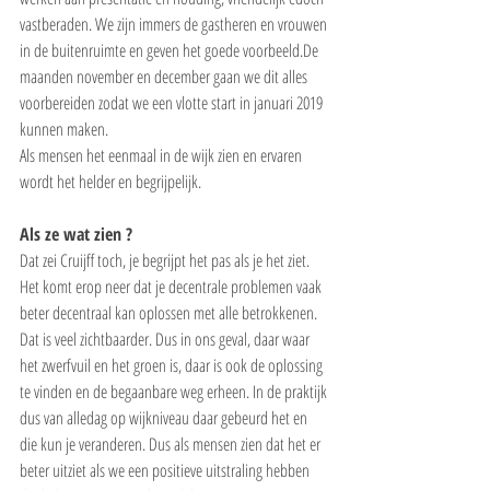
vastberaden. We zijn immers de gastheren en vrouwen 
in de buitenruimte en geven het goede voorbeeld.De 
maanden november en december gaan we dit alles 
voorbereiden zodat we een vlotte start in januari 2019 
kunnen maken.
Als mensen het eenmaal in de wijk zien en ervaren 
wordt het helder en begrijpelijk.  
Als ze wat zien ?
Dat zei Cruijff toch, je begrijpt het pas als je het ziet. 
Het komt erop neer dat je decentrale problemen vaak 
beter decentraal kan oplossen met alle betrokkenen. 
Dat is veel zichtbaarder. Dus in ons geval, daar waar 
het zwerfvuil en het groen is, daar is ook de oplossing 
te vinden en de begaanbare weg erheen. In de praktijk 
dus van alledag op wijkniveau daar gebeurd het en 
die kun je veranderen. Dus als mensen zien dat het er 
beter uitziet als we een positieve uitstraling hebben 