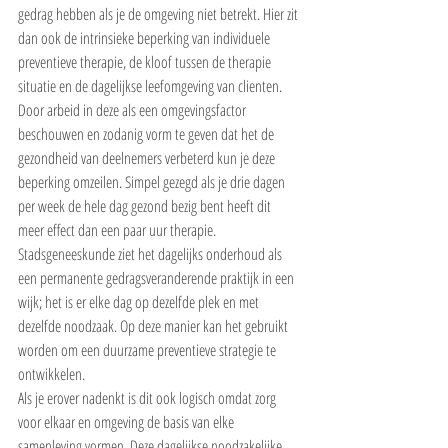
gedrag hebben als je de omgeving niet betrekt. Hier zit 
dan ook de intrinsieke beperking van individuele 
preventieve therapie, de kloof tussen de therapie 
situatie en de dagelijkse leefomgeving van clienten.
Door arbeid in deze als een omgevingsfactor 
beschouwen en zodanig vorm te geven dat het de 
gezondheid van deelnemers verbeterd kun je deze 
beperking omzeilen. Simpel gezegd als je drie dagen 
per week de hele dag gezond bezig bent heeft dit 
meer effect dan een paar uur therapie.
Stadsgeneeskunde ziet het dagelijks onderhoud als 
een permanente gedragsveranderende praktijk in een 
wijk; het is er elke dag op dezelfde plek en met 
dezelfde noodzaak. Op deze manier kan het gebruikt 
worden om een duurzame preventieve strategie te 
ontwikkelen.
Als je erover nadenkt is dit ook logisch omdat zorg 
voor elkaar en omgeving de basis van elke 
samenleving vormen. Deze dagelijkse noodzakelijke 