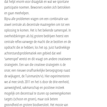
dat helpt enorm voor draagvlak en wat we spontane 
participatie noemen. Bewoners voelen zich betrokken 
en gaan meehelpen.
Bijna alle problemen vragen om een combinatie van 
zowel centrale als decentrale maatregelen om tot een 
oplossing te komen. Het is het bekende samenspel. In 
overheidskringen als bij grotere bedrijven heerst een 
centrale reflex vanwege de macht die ze bezitten en de 
opdracht die ze hebben; los het op. Juist hardnekkige 
achterstandsproblematiek een gebied dat veel 
‘samenspel’ vereist en dit vraagt om andere creatievere 
strategieën. Een van die creatieve strategieën is de 
onze; een nieuwe onafhankelijke beroepsgroep naast 
de wijkagent, de Tuinman(m/v). Hier experimenteren 
we al mee sinds 2011 en het is door de drie-eenheid, 
aanwezigheid, vakmanschap en positieve insteek 
mogelijk om decentraal te sturen op overeengekomen 
targets (schoon en groen), maar ook betere 
gezondheid en grotere biodiversiteit. Het mooie van 