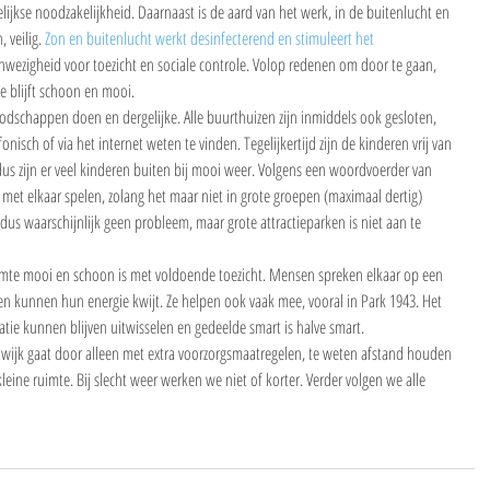
kse noodzakelijkheid. Daarnaast is de aard van het werk, in de buitenlucht en 
veilig. 
Zon en buitenlucht werkt desinfecterend en stimuleert het 
nwezigheid voor toezicht en sociale controle. Volop redenen om door te gaan, 
te blijft schoon en mooi.
dschappen doen en dergelijke. Alle buurthuizen zijn inmiddels ook gesloten, 
isch of via het internet weten te vinden. Tegelijkertijd zijn de kinderen vrij van 
dus zijn er veel kinderen buiten bij mooi weer. Volgens een woordvoerder van 
t elkaar spelen, zolang het maar niet in grote groepen (maximaal dertig) 
s dus waarschijnlijk geen probleem, maar grote attractieparken is niet aan te 
uimte mooi en schoon is met voldoende toezicht. Mensen spreken elkaar op een 
ren kunnen hun energie kwijt. Ze helpen ook vaak mee, vooral in Park 1943. Het 
atie kunnen blijven uitwisselen en gedeelde smart is halve smart. 
e wijk gaat door alleen met extra voorzorgsmaatregelen, te weten afstand houden 
eine ruimte. Bij slecht weer werken we niet of korter. Verder volgen we alle 