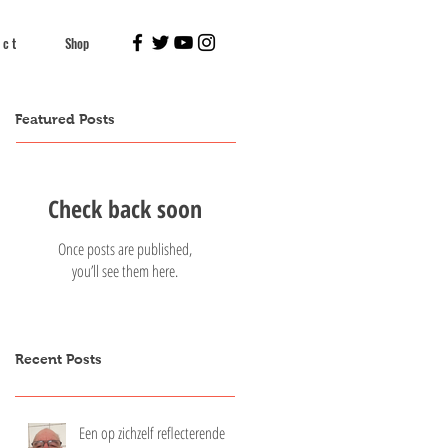
 c t
Shop
Featured Posts
Check back soon
Once posts are published,
you’ll see them here.
Recent Posts
Een op zichzelf reflecterende