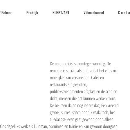
f Beheer
Praktijk
KUNST/ART
Video channel
C o n t a
De coronacrisis is alomtegenwoordig. De 
remedie is sociale afstand, zodat het virus zich 
moeilijker kan verspreiden. Cafés en 
restaurants zijn gesloten, 
publieksevenementen afgelast en de scholen 
dicht, mensen die het kunnen werken thuis. 
De beursen dalen nog iedere dag. Een vreemd 
gevoel, surrealistisch hoor ik vaak, toch, het 
alledaagse leven gaat gewoon door, alleen 
l. Ons dagelijks werk als Tuinman, opruimen en tuinieren kan gewoon doorgaan. 