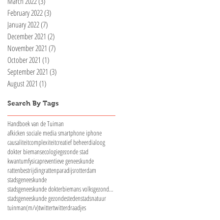
March 2022
(3)
3 posts
February 2022
(3)
3 posts
January 2022
(7)
7 posts
December 2021
(2)
2 posts
November 2021
(7)
7 posts
October 2021
(1)
1 post
September 2021
(3)
3 posts
August 2021
(1)
1 post
Search By Tags
Handboek van de Tuiman
afkicken sociale media smartphone iphone
causaliteit
complexiteit
creatief beheer
dialoog
dokter biemans
ecologie
gezonde stad
kwantumfysica
preventieve geneeskunde
rattenbestrijding
rattenparadijs
rotterdam
stadsgeneeskunde
stadsgeneeskunde dokterbiemans volksgezondheid
stadsgeneeskunde gezondesteden
stadsnatuur
tuinman(m/v)
twitter
twitterdraadjes