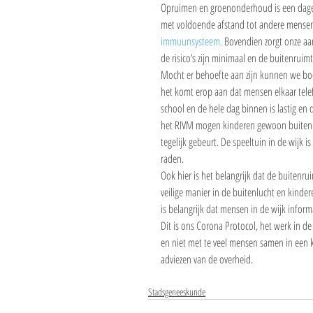
Opruimen en groenonderhoud is een dagelij
met voldoende afstand tot andere mensen, 
immuunsysteem.
 Bovendien zorgt onze aa
de risico’s zijn minimaal en de buitenruim
Mocht er behoefte aan zijn kunnen we boo
het komt erop aan dat mensen elkaar telefon
school en de hele dag binnen is lastig en 
het RIVM mogen kinderen gewoon buiten me
tegelijk gebeurt. De speeltuin in de wijk i
raden. 
Ook hier is het belangrijk dat de buitenr
veilige manier in de buitenlucht en kinde
is belangrijk dat mensen in de wijk inform
Dit is ons Corona Protocol, het werk in d
en niet met te veel mensen samen in een kl
adviezen van de overheid.
Stadsgeneeskunde