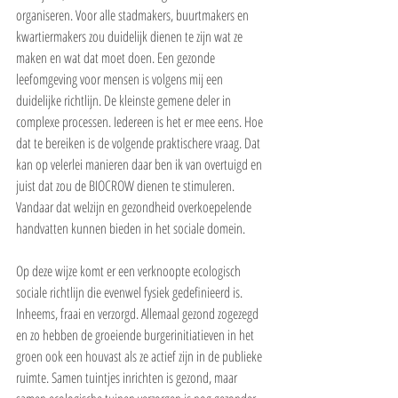
organiseren. Voor alle stadmakers, buurtmakers en 
kwartiermakers zou duidelijk dienen te zijn wat ze 
maken en wat dat moet doen. Een gezonde 
leefomgeving voor mensen is volgens mij een 
duidelijke richtlijn. De kleinste gemene deler in 
complexe processen. Iedereen is het er mee eens. Hoe 
dat te bereiken is de volgende praktischere vraag. Dat 
kan op velerlei manieren daar ben ik van overtuigd en 
juist dat zou de BIOCROW dienen te stimuleren. 
Vandaar dat welzijn en gezondheid overkoepelende 
handvatten kunnen bieden in het sociale domein. 
Op deze wijze komt er een verknoopte ecologisch 
sociale richtlijn die evenwel fysiek gedefinieerd is. 
Inheems, fraai en verzorgd. Allemaal gezond zogezegd 
en zo hebben de groeiende burgerinitiatieven in het 
groen ook een houvast als ze actief zijn in de publieke 
ruimte. Samen tuintjes inrichten is gezond, maar 