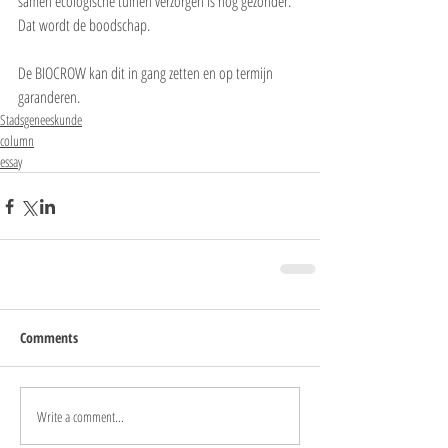
samen ecologische tuinen verzorgen is nog gezonder. 
Dat wordt de boodschap. 
De BIOCROW kan dit in gang zetten en op termijn 
garanderen.
Stadsgeneeskunde
column
essay
Comments
Write a comment...