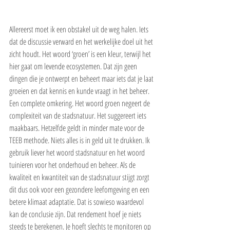
Allereerst moet ik een obstakel uit de weg halen. Iets 
dat de discussie verward en het werkelijke doel uit het 
zicht houdt. Het woord ‘groen’ is een kleur, terwijl het 
hier gaat om levende ecosystemen. Dat zijn geen 
dingen die je ontwerpt en beheert maar iets dat je laat 
groeien en dat kennis en kunde vraagt in het beheer. 
Een complete omkering. Het woord groen negeert de 
complexiteit van de stadsnatuur. Het suggereert iets 
maakbaars. Hetzelfde geldt in minder mate voor de 
TEEB methode. Niets alles is in geld uit te drukken. Ik 
gebruik liever het woord stadsnatuur en het woord 
tuinieren voor het onderhoud en beheer. Als de 
kwaliteit en kwantiteit van de stadsnatuur stijgt zorgt 
dit dus ook voor een gezondere leefomgeving en een 
betere klimaat adaptatie. Dat is sowieso waardevol 
kan de conclusie zijn. Dat rendement hoef je niets 
steeds te berekenen. Je hoeft slechts te monitoren op 