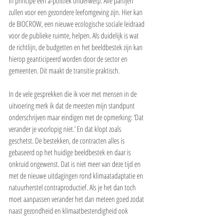
in principe een a-politiek onderwerp. Alle partijen 
zullen voor een gezondere leefomgeving zijn. Hier kan 
de BIOCROW, een nieuwe ecologische sociale leidraad 
voor de publieke ruimte, helpen. Als duidelijk is wat 
de richtlijn, de budgetten en het beeldbestek zijn kan 
hierop geanticipeerd worden door de sector en 
gemeenten. Dit maakt de transitie praktisch. 
In de vele gesprekken die ik voer met mensen in de 
uitvoering merk ik dat de meesten mijn standpunt 
onderschrijven maar eindigen met de opmerking: ‘Dat 
verander je voorlopig niet.’ En dat klopt zoals 
geschetst. De bestekken, de contracten alles is 
gebaseerd op het huidige beeldbestek en daar is 
onkruid ongewenst. Dat is niet meer van deze tijd en 
met de nieuwe uitdagingen rond klimaatadaptatie en 
natuurherstel contraproductief. Als je het dan toch 
moet aanpassen verander het dan meteen goed zodat 
naast gezondheid en klimaatbestendigheid ook 