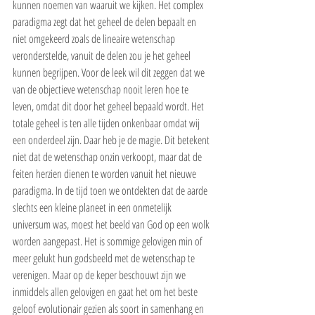
kunnen noemen van waaruit we kijken. Het complex 
paradigma zegt dat het geheel de delen bepaalt en 
niet omgekeerd zoals de lineaire wetenschap 
veronderstelde, vanuit de delen zou je het geheel 
kunnen begrijpen. Voor de leek wil dit zeggen dat we 
van de objectieve wetenschap nooit leren hoe te 
leven, omdat dit door het geheel bepaald wordt. Het 
totale geheel is ten alle tijden onkenbaar omdat wij 
een onderdeel zijn. Daar heb je de magie. Dit betekent 
niet dat de wetenschap onzin verkoopt, maar dat de 
feiten herzien dienen te worden vanuit het nieuwe 
paradigma. In de tijd toen we ontdekten dat de aarde 
slechts een kleine planeet in een onmetelijk 
universum was, moest het beeld van God op een wolk 
worden aangepast. Het is sommige gelovigen min of 
meer gelukt hun godsbeeld met de wetenschap te 
verenigen. Maar op de keper beschouwt zijn we 
inmiddels allen gelovigen en gaat het om het beste 
geloof evolutionair gezien als soort in samenhang en 