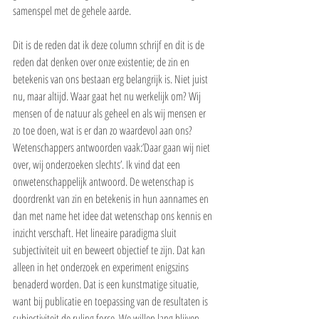
samenspel met de gehele aarde.
Dit is de reden dat ik deze column schrijf en dit is de 
reden dat denken over onze existentie; de zin en 
betekenis van ons bestaan erg belangrijk is. Niet juist 
nu, maar altijd. Waar gaat het nu werkelijk om? Wij 
mensen of de natuur als geheel en als wij mensen er 
zo toe doen, wat is er dan zo waardevol aan ons? 
Wetenschappers antwoorden vaak:’Daar gaan wij niet 
over, wij onderzoeken slechts’. Ik vind dat een 
onwetenschappelijk antwoord. De wetenschap is 
doordrenkt van zin en betekenis in hun aannames en 
dan met name het idee dat wetenschap ons kennis en 
inzicht verschaft. Het lineaire paradigma sluit 
subjectiviteit uit en beweert objectief te zijn. Dat kan 
alleen in het onderzoek en experiment enigszins 
benaderd worden. Dat is een kunstmatige situatie, 
want bij publicatie en toepassing van de resultaten is 
subjectiviteit de ruling force. We willen lang blijven 