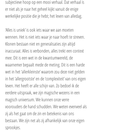
subjectieve hoop op een mooi verhaal. Dat verhaal is 
er niet als je naar het geheel kijkt vanuit de enige 
werkelijke positie die je hebt; het leven van alledag.
‘Alles is uniek’ is ook iets waar we aan moeten 
wennen. Het is niet iets waar je naar hoeft te streven. 
Klonen bestaan niet en generalisaties zijn altijd 
inaccuraat. Alles is verbonden, alles trekt een context 
mee. Dit is een wet in de kwantumwereld, de 
waarnemer bepaalt mede de meting. Dit is een harde 
wet in het ‘allerkleinste’ waarom zou deze niet gelden 
in het ‘allergrootste’ en de ‘complexiteit’ van ons eigen 
leven. Het heeft er alle schijn van. Zo bedoel ik de 
eerdere uitspraak, we zijn magische wezens in een 
magisch universum. We kunnen onze verre 
voorouders de hand schudden. We weten evenveel als 
zij als het gaat om de zin en betekenis van ons 
bestaan. We zijn net als zij afhankelijk van onze eigen 
sprookjes.