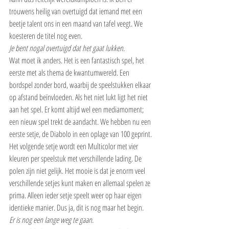
trouwens heilig van overtuigd dat iemand met een 
beetje talent ons in een maand van tafel veegt. We 
koesteren de titel nog even.
Je bent nogal overtuigd dat het gaat lukken.
Wat moet ik anders. Het is een fantastisch spel, het 
eerste met als thema de kwantumwereld. Een 
bordspel zonder bord, waarbij de speelstukken elkaar 
op afstand beïnvloeden. Als het niet lukt ligt het niet 
aan het spel. Er komt altijd wel een mediamoment; 
een nieuw spel trekt de aandacht. We hebben nu een 
eerste setje, de Diabolo in een oplage van 100 geprint. 
Het volgende setje wordt een Multicolor met vier 
kleuren per speelstuk met verschillende lading. De 
polen zijn niet gelijk. Het mooie is dat je enorm veel 
verschillende setjes kunt maken en allemaal spelen ze 
prima. Alleen ieder setje speelt weer op haar eigen 
identieke manier. Dus ja, dit is nog maar het begin.
Er is nog een lange weg te gaan.