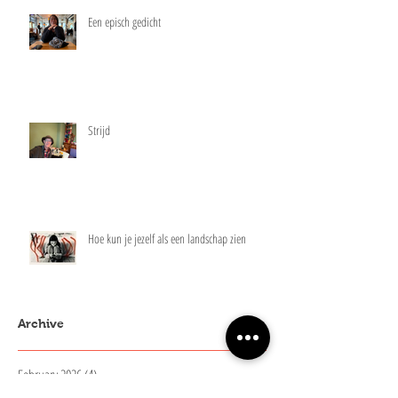
Een episch gedicht
Strijd
Hoe kun je jezelf als een landschap zien
Archive
February 2026
(4)
4 posts
January 2026
(3)
3 posts