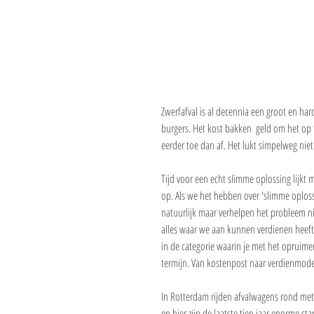
Zwerfafval is al decennia een groot en har
burgers. Het kost bakken  geld om het op 
eerder toe dan af. Het lukt simpelweg niet 
Tijd voor een echt slimme oplossing lijkt
op. Als we het hebben over 'slimme oplos
natuurlijk maar verhelpen het probleem ni
alles waar we aan kunnen verdienen heeft
in de categorie waarin je met het opruimen
termijn. Van kostenpost naar verdienmode
In Rotterdam rijden afvalwagens rond met 
en hier zijn de laatste tien jaar enorme s