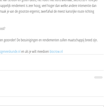
chappelijk rendement is zeer hoog, veel hoger dan welke andere interventie dan 
maak je van de grootste ergernis; zwerfafval de meest kansrijke route richting 
lost?
r en gezonder! De bezuinigingen en rendementen zullen maatschappij breed zijn.
sgeneeskunde.nl
 en als je wilt meedoen 
biocrow.nl