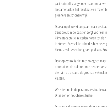
gaat natuurlijk langzamer maar omdat we 
leerzame taak is het resultaat vele malen 
groenere en schonere wijk.
Deze aanpak werkt langzaam maar gestaag e
trendbreuk in de basis en zorgt voor een me
klimaatadaptatie in steden horen tot de n
in steden. Menselijke arbeid is hier de e
kleine afval tussen het groen plukken. Bov
Deze oplossing is niet technologisch maar 
doordat we de buitenruimte hebben versch
eten zijn op afstand de grootste ziekmake
klassen. 
We zitten nu in de paradoxale situatie wa
Dit is een onhoudbare situatie.
Dit alles is dus op te lossen door het bud