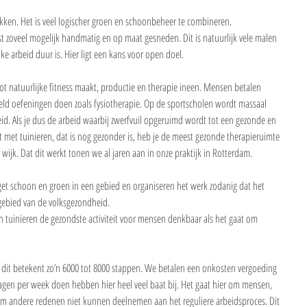
kken. Het is veel logischer groen en schoonbeheer te combineren. 
t zoveel mogelijk handmatig en op maat gesneden. Dit is natuurlijk vele malen 
 arbeid duur is. Hier ligt een kans voor open doel.
tot natuurlijke fitness maakt, productie en therapie ineen. Mensen betalen 
eld oefeningen doen zoals fysiotherapie. Op de sportscholen wordt massaal 
d. Als je dus de arbeid waarbij zwerfvuil opgeruimd wordt tot een gezonde en 
t met tuinieren, dat is nog gezonder is, heb je de meest gezonde therapieruimte 
ijk. Dat dit werkt tonen we al jaren aan in onze praktijk in Rotterdam.
t schoon en groen in een gebied en organiseren het werk zodanig dat het 
 gebied van de volksgezondheid.
 tuinieren de gezondste activiteit voor mensen denkbaar als het gaat om 
it betekent zo’n 6000 tot 8000 stappen. We betalen een onkosten vergoeding 
 dagen per week doen hebben hier heel veel baat bij. Het gaat hier om mensen, 
 om andere redenen niet kunnen deelnemen aan het reguliere arbeidsproces. Dit 