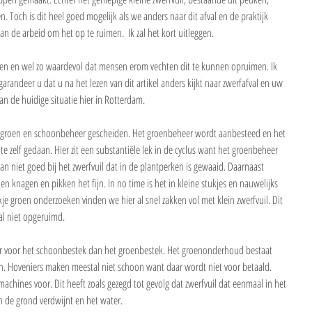
en. Toch is dit heel goed mogelijk als we anders naar dit afval en de praktijk 
n de arbeid om het op te ruimen.  Ik zal het kort uitleggen.
n en wel zo waardevol dat mensen erom vechten dit te kunnen opruimen. Ik 
garandeer u dat u na het lezen van dit artikel anders kijkt naar zwerfafval en uw 
an de huidige situatie hier in Rotterdam.
t groen en schoonbeheer gescheiden. Het groenbeheer wordt aanbesteed en het 
zelf gedaan. Hier zit een substantiële lek in de cyclus want het groenbeheer 
 niet goed bij het zwerfvuil dat in de plantperken is gewaaid. Daarnaast 
en knagen en pikken het fijn. In no time is het in kleine stukjes en nauwelijks 
kje groen onderzoeken vinden we hier al snel zakken vol met klein zwerfvuil. Dit 
al niet opgeruimd.
ar voor het schoonbestek dan het groenbestek. Het groenonderhoud bestaat 
n. Hoveniers maken meestal niet schoon want daar wordt niet voor betaald. 
chines voor. Dit heeft zoals gezegd tot gevolg dat zwerfvuil dat eenmaal in het 
n de grond verdwijnt en het water.