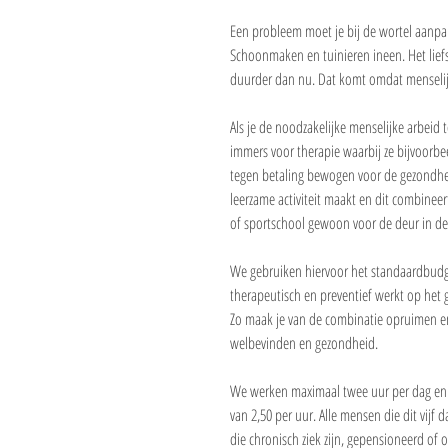
Een probleem moet je bij de wortel aanpa
Schoonmaken en tuinieren ineen. Het liefs
duurder dan nu. Dat komt omdat menselijke
Als je de noodzakelijke menselijke arbeid 
immers voor therapie waarbij ze bijvoorbe
tegen betaling bewogen voor de gezondhei
leerzame activiteit maakt en dit combineer
of sportschool gewoon voor de deur in de w
We gebruiken hiervoor het standaardbudge
therapeutisch en preventief werkt op het
Zo maak je van de combinatie opruimen en
welbevinden en gezondheid. 
We werken maximaal twee uur per dag en d
van 2,50 per uur. Alle mensen die dit vijf
die chronisch ziek zijn, gepensioneerd of