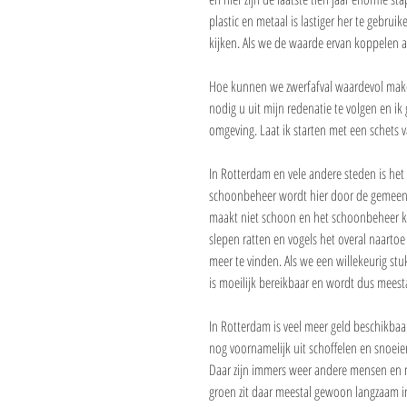
plastic en metaal is lastiger her te gebruik
kijken. Als we de waarde ervan koppelen aa
Hoe kunnen we zwerfafval waardevol make
nodig u uit mijn redenatie te volgen en ik 
omgeving. Laat ik starten met een schets v
In Rotterdam en vele andere steden is he
schoonbeheer wordt hier door de gemeente 
maakt niet schoon en het schoonbeheer kan
slepen ratten en vogels het overal naartoe 
meer te vinden. Als we een willekeurig stu
is moeilijk bereikbaar en wordt dus meest
In Rotterdam is veel meer geld beschikba
nog voornamelijk uit schoffelen en snoeie
Daar zijn immers weer andere mensen en ma
groen zit daar meestal gewoon langzaam i