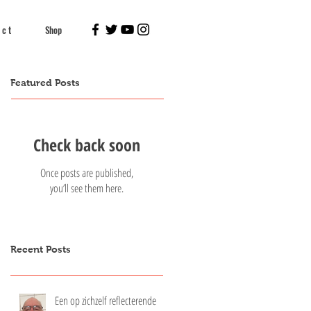
 c t
Shop
Featured Posts
Check back soon
Once posts are published,
you’ll see them here.
Recent Posts
Een op zichzelf reflecterende