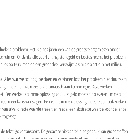
dnekkig probleem. Het is sinds jaren een van de grootste ergernissen onder 
te ruimen. Ondanks alle voorlichting, statiegeld en boetes neemt het probleem 
alles op te ruimen en een groot deel verdwijnt als microplastic in het milieu.
 me. Alles wat we tot nog toe doen en verzinnen lost het probleem niet duurzaam 
singen' denken we meestal automatisch aan technologie. Deze werken 
et. Een werkelijk slimme oplossing zou juist geld moeten opleveren. Immers 
 veel meer kans van slagen. Een echt slimme oplossing moet je dan ook zoeken 
 van afval directe waarde creëert en niet alleen abstracte waarde voor de lange 
l zogezegd.
de tekst ‘goudtransport’. De gedachte hierachter is hergebruik van grondstoffen 
tappen gemaakt. Echter het geniepige kleine zwerfvuil, bestaande uit peuken, 