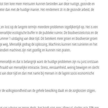
tot tien keer meer mensuren kunnen besteden aan deze nuttige, gezonde en 
beter dan met de huidige manier. Het rendement zit in de gezonde arbeid, de 
n lost op de langere termijn meerdere problemen tegelijkertijd op. Het is een 
nselijke ecologische buffer in de publieke ruimte. De biodiversiteitcrisis en de 
ummer 1 uitdaging van deze tijd. Dit betekent meer groen en biodiverser groen 
nige weg. Menselijk gedrag de oplossing. Machines kunnen niet tuinieren en het 
endien machines zijn niet gezellig en kunnen niet praten. 
menselijk en dat is belangrijk want de huidige problemen zijn nu juist ontstaan 
raald van menselijke interactie. Stress, eenzaamheid, weinig bewegen en slecht 
rs van deze tijd en dan met name bij mensen in de lagere socio economische 
ar de volksgezondheid van de gehele bevolking daalt en de zorgkosten stijgen. 
get van schoon en groen deels, het hoeft niet eens allemaal, slechts zo’n 10% per 