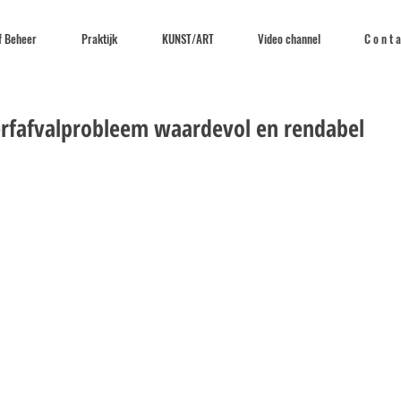
f Beheer
Praktijk
KUNST/ART
Video channel
C o n t a
rfafvalprobleem waardevol en rendabel