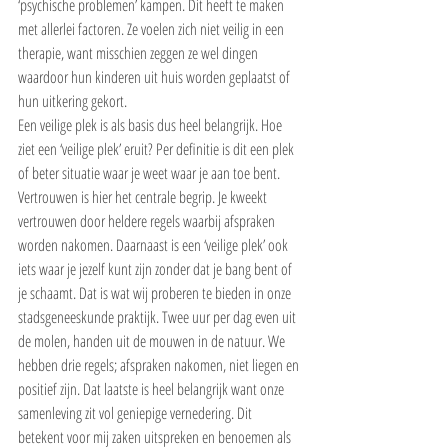
‘psychische problemen’ kampen. Dit heeft te maken 
met allerlei factoren. Ze voelen zich niet veilig in een 
therapie, want misschien zeggen ze wel dingen 
waardoor hun kinderen uit huis worden geplaatst of 
hun uitkering gekort.
Een veilige plek is als basis dus heel belangrijk. Hoe 
ziet een ‘veilige plek’ eruit? Per definitie is dit een plek 
of beter situatie waar je weet waar je aan toe bent. 
Vertrouwen is hier het centrale begrip. Je kweekt 
vertrouwen door heldere regels waarbij afspraken 
worden nakomen. Daarnaast is een ‘veilige plek’ ook 
iets waar je jezelf kunt zijn zonder dat je bang bent of 
je schaamt. Dat is wat wij proberen te bieden in onze 
stadsgeneeskunde praktijk. Twee uur per dag even uit 
de molen, handen uit de mouwen in de natuur. We 
hebben drie regels; afspraken nakomen, niet liegen en 
positief zijn. Dat laatste is heel belangrijk want onze 
samenleving zit vol geniepige vernedering. Dit 
betekent voor mij zaken uitspreken en benoemen als 