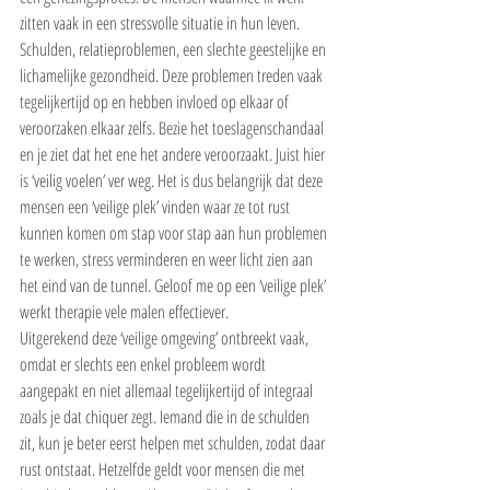
zitten vaak in een stressvolle situatie in hun leven. 
Schulden, relatieproblemen, een slechte geestelijke en 
lichamelijke gezondheid. Deze problemen treden vaak 
tegelijkertijd op en hebben invloed op elkaar of 
veroorzaken elkaar zelfs. Bezie het toeslagenschandaal 
en je ziet dat het ene het andere veroorzaakt. Juist hier 
is ‘veilig voelen’ ver weg. Het is dus belangrijk dat deze 
mensen een ‘veilige plek’ vinden waar ze tot rust 
kunnen komen om stap voor stap aan hun problemen 
te werken, stress verminderen en weer licht zien aan 
het eind van de tunnel. Geloof me op een ‘veilige plek’ 
werkt therapie vele malen effectiever.
Uitgerekend deze ‘veilige omgeving’ ontbreekt vaak, 
omdat er slechts een enkel probleem wordt 
aangepakt en niet allemaal tegelijkertijd of integraal 
zoals je dat chiquer zegt. Iemand die in de schulden 
zit, kun je beter eerst helpen met schulden, zodat daar 
rust ontstaat. Hetzelfde geldt voor mensen die met 