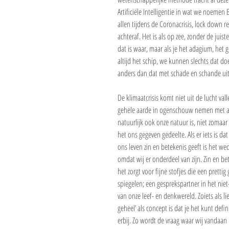
Artificiële Intelligentie in wat we noemen B
allen tijdens de Coronacrisis, lock down rem
achteraf. Het is als op zee, zonder de juis
dat is waar, maar als je het adagium, het 
altijd het schip, we kunnen slechts dat d
anders dan dat met schade en schande ui
De klimaatcrisis komt niet uit de lucht va
gehele aarde in ogenschouw nemen met all
natuurlijk ook onze natuur is, niet zomaar 
het ons gegeven gedeelte. Als er iets is dat
ons leven zin en betekenis geeft is het we
omdat wij er onderdeel van zijn. Zin en be
het zorgt voor fijne stofjes die een pretti
spiegelen; een gesprekspartner in het nie
van onze leef- en denkwereld. Zoiets als l
geheel’ als concept is dat je het kunt defi
erbij. Zo wordt de vraag waar wij vandaa