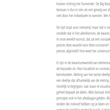
komen richting het ‘komende’. De Big Bang 
bestaan is dus te zien als een gevolg van al
niet door het individuele te overzien. W
De tijd stopt voor niemand, maar tijd is 
ontdekt dat in het allerkleinste, de kwan
in onze wereld vooruit, dat zal een oorzaak
precies deze waarde voor deze constante? A
precies afgesteld? Hoe weet het universum
Er zijn in de kwantumwereld van elementa
de klassieke zin. Non-localiteit en contextu
beïnvloeden. Meting van het eerste deeltje
een deeltje dat afhankelijk van de meting a
moeilijk te begrijpen, laat staan te visua
geheel bepaalt de delen. Alles bestaat imm
principes ook in het alledaagse gelden. Als j
vinden die invloed hebben op je leven en 
wetenschappelijke methode tracht al deze