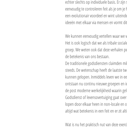
echter slechts op individuele basis. Er z
eenvoudig te controleren feit als je om je h
een evolutionair voordeel en wint uiteinde
ideeën met elkaar via mensen en vormt dit
We kunnen eenvoudig vertellen waar we va
Het is ook logisch dat we als tribale soci
groep. We weten ook dat deze verhalen per
de betekenis van ons bestaan. 
De traditionele godsdiensten claimden mill
steeds. De wetenschap heeft de laatste t
kunnen gelopen. Inmiddels leven we in een
ontstaan nu continu nieuwe groepen en ide
de post moderne werkelijkheid waarin ge
Godsdienst of levensovertuiging gaat over 
lopen door elkaar heen in non-locale en con
altijd wat betekenis in een feit en er zit alt
Wat is nu het praktisch nut van deze exerci