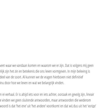
 weet waar we vandaan komen en waarom we er zijn. Dat is volgens mij geen 
ijk zijn het zin en betekenis die ons leven vormgeven. In mijn beleving is 
deel van de soort. Al kunnen we de vragen hierboven niet definitief 
u door hoe we leven en wat we belangrijk vinden. 
i verhaal. Er is altijd iets voor en iets achter, oorzaak en gevolg zijn, lineair 
jze vinden we geen sluitende antwoorden, maar antwoorden die wederom 
ord is dat ‘het ene’ uit ‘het andere’ voortkomt en dat wij dus uit het ‘vorige’ 