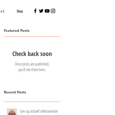
 c t
Shop
Featured Posts
Check back soon
Once posts are published,
you’ll see them here.
Recent Posts
Een op zichzelf reflecterende