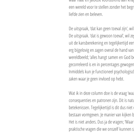
een wereld voor te stellen zonder het begrip
liefde zien en beleven.
De uitspraak, ‘dat kan geen toeval zijn’, w
De uitspraak. ‘dat is gewoon toeval’, wil zeg
uit de kansberekening en tegelijkertijd 
erg bijgelovig en zagen overal de hand van
wereldbeeld; ‘alles hangt samen en God bepa
gecorreleerd is en in percentages gewoge
Inmiddels kun je functioneel psychologisc
zaken waar je geen invloed op hebt. 
Wat ik in deze column doe is de vraag ‘w
consequenties en patronen zijn. Dit is nat
betekenissen. Tegelijkertijd is dit dus nie
bestaan vormgeven. Je manier van kijken b
Het is niet anders. Dus ja de vragen; ‘Waa
praktische vragen die we onszelf kunnen st