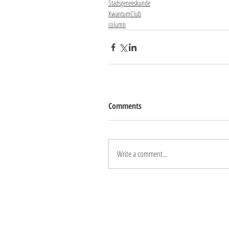
Stadsgeneeskunde
KwantumClub
column
Comments
Write a comment...