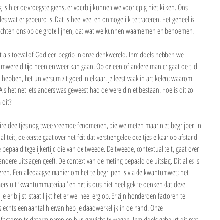
is hier de vroegste grens, er voorbij kunnen we voorlopig niet kijken. Ons 
les wat er gebeurd is. Dat is heel veel en onmogelijk te traceren. Het geheel is 
e richten ons op de grote lijnen, dat wat we kunnen waarnemen en benoemen. 
net als toeval of God een begrip in onze denkwereld. Inmiddels hebben we 
tumwereld tijd heen en weer kan gaan. Op de een of andere manier gaat de tijd 
 hebben, het universum zit goed in elkaar. Je leest vaak in artikelen; waarom 
ls het net iets anders was geweest had de wereld niet bestaan. Hoe is dit zo 
 dit? 
ire deeltjes nog twee vreemde fenomenen, die we meten maar niet begrijpen in 
aliteit, de eerste gaat over het feit dat verstrengelde deeltjes elkaar op afstand 
 bepaald tegelijkertijd die van de tweede. De tweede, contextualiteit, gaat over 
ndere uitslagen geeft. De context van de meting bepaald de uitslag. Dit alles is 
liseren. Een alledaagse manier om het te begrijpen is via de kwantumwet; het 
ers uit ‘kwantummateriaal’ en het is dus niet heel gek te denken dat deze 
e er bij stilstaat lijkt het er wel heel erg op. Er zijn honderden factoren te 
slechts een aantal hiervan heb je daadwerkelijk in de hand. Onze 
 factoren te determineren en hun gewicht te wegen. Inmiddels gebeurt dit met 