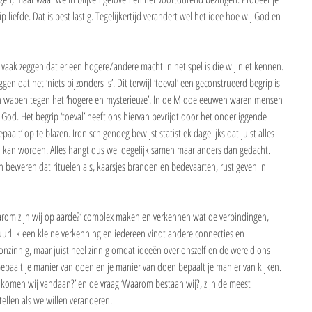
 liefde. Dat is best lastig. Tegelijkertijd verandert wel het idee hoe wij God en 
il vaak zeggen dat er een hogere/andere macht in het spel is die wij niet kennen. 
gen dat het ‘niets bijzonders is’. Dit terwijl ‘toeval’ een geconstrueerd begrip is 
een wapen tegen het ‘hogere en mysterieuze’. In de Middeleeuwen waren mensen 
 God. Het begrip ‘toeval’ heeft ons hiervan bevrijdt door het onderliggende 
alt’ op te blazen. Ironisch genoeg bewijst statistiek dagelijks dat juist alles 
n kan worden. Alles hangt dus wel degelijk samen maar anders dan gedacht. 
h beweren dat rituelen als, kaarsjes branden en bedevaarten, rust geven in 
aarom zijn wij op aarde?’ complex maken en verkennen wat de verbindingen, 
uurlijk een kleine verkenning en iedereen vindt andere connecties en 
t onzinnig, maar juist heel zinnig omdat ideeën over onszelf en de wereld ons 
epaalt je manier van doen en je manier van doen bepaalt je manier van kijken. 
r komen wij vandaan?’ en de vraag ‘Waarom bestaan wij?, zijn de meest 
ellen als we willen veranderen. 