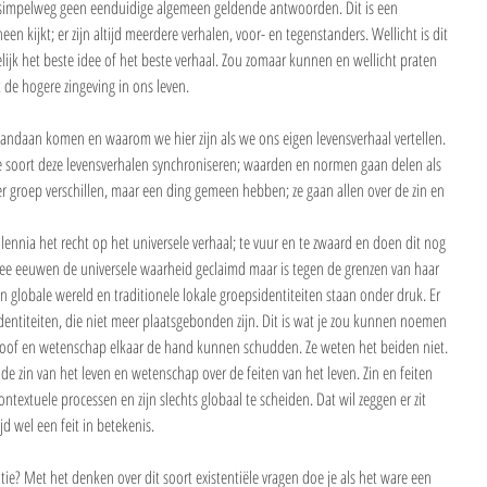
ijn simpelweg geen eenduidige algemeen geldende antwoorden. Dit is een 
een kijkt; er zijn altijd meerdere verhalen, voor- en tegenstanders. Wellicht is dit 
lijk het beste idee of het beste verhaal. Zou zomaar kunnen en wellicht praten 
 de hogere zingeving in ons leven. 
ndaan komen en waarom we hier zijn als we ons eigen levensverhaal vertellen. 
ale soort deze levensverhalen synchroniseren; waarden en normen gaan delen als 
 groep verschillen, maar een ding gemeen hebben; ze gaan allen over de zin en 
ennia het recht op het universele verhaal; te vuur en te zwaard en doen dit nog 
wee eeuwen de universele waarheid geclaimd maar is tegen de grenzen van haar 
 globale wereld en traditionele lokale groepsidentiteiten staan onder druk. Er 
ntiteiten, die niet meer plaatsgebonden zijn. Dit is wat je zou kunnen noemen 
loof en wetenschap elkaar de hand kunnen schudden. Ze weten het beiden niet. 
de zin van het leven en wetenschap over de feiten van het leven. Zin en feiten 
textuele processen en zijn slechts globaal te scheiden. Dat wil zeggen er zit 
ijd wel een feit in betekenis. 
tie? Met het denken over dit soort existentiële vragen doe je als het ware een 