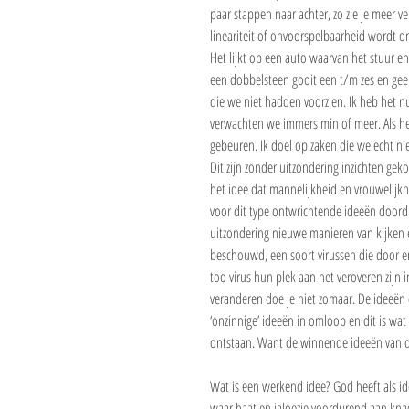
paar stappen naar achter, zo zie je meer
lineariteit of onvoorspelbaarheid wordt o
Het lijkt op een auto waarvan het stuur e
een dobbelsteen gooit een t/m zes en geen
die we niet hadden voorzien. Ik heb het nu
verwachten we immers min of meer. Als he
gebeuren. Ik doel op zaken die we echt ni
Dit zijn zonder uitzondering inzichten gek
het idee dat mannelijkheid en vrouwelijkh
voor dit type ontwrichtende ideeën doord
uitzondering nieuwe manieren van kijken e
beschouwd, een soort virussen die door en 
too virus hun plek aan het veroveren zijn 
veranderen doe je niet zomaar. De ideeën d
‘onzinnige’ ideeën in omloop en dit is wa
ontstaan. Want de winnende ideeën van deze
Wat is een werkend idee? God heeft als ide
waar haat en jaloezie voordurend aan knag