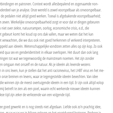
 verbindingen en patronen. Context wordt allesbepalend en zogenaamde non-
nderdeel van je analyse. Onze wereld is zowel voorspelbaar als onvoorspelbaar. 
n de pedalen niet altijd goed werken. Toeval is afgebakende voorspelbaarheid; 
 zeven. Werkelijke onvoorspelbaarheid zorgt er voor dat er dingen gebeuren 
 niet over ziekte, natuurrampen, oorlog, economische crisis, e.d., die 
t gebeurt komt het koud op ons dak vallen, maar we weten dat het kan 
et verwachten, die we dus ook niet goed herkennen of verkeerd interpreteren. 
oppeld aan ideeën. Wetenschappelijke vondsten zetten alles op zijn kop. Zo ook 
eid qua sex en genderidentiteit in elkaar overlopen. Het duurt dan ook lang 
ringen tot wat we tegenwoordig de mainstream noemen. Het zijn zonder 
n omgaan met onszelf en de natuur. Als je ideeën als levende wezens 
in ons leven, kun je stellen dat het anti racismevirus, het LHBT virus en het me-
in onze breinen en levens, waar ze tegengestelde ideeën bevechten. Van idee 
ie winnen zijn de meest overtuigende ideeën in een tijd. Er zijn ook altijd volop 
t mij betreft te zien als een poel, waarin echt werkende nieuwe ideeën kunnen 
 tijd zijn zeker de verliezende van een volgende tijd.
e goed gewerkt en is nog steeds niet afgedaan. Liefde ook zo’n prachtig idee, 
en, maar waar we in blijven geloven en het voortdurend bezingen. Probeer je 