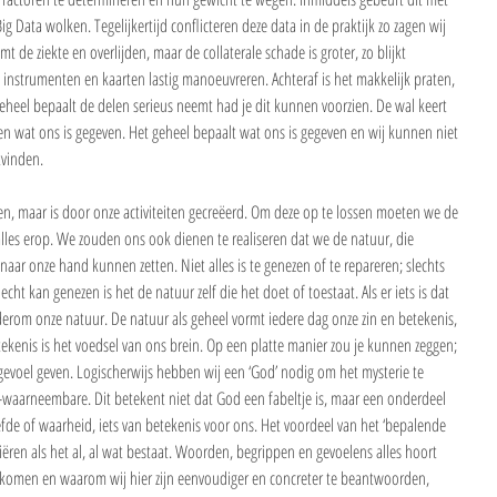
ig Data wolken. Tegelijkertijd conflicteren deze data in de praktijk zo zagen wij 
t de ziekte en overlijden, maar de collaterale schade is groter, zo blijkt 
te instrumenten en kaarten lastig manoeuvreren. Achteraf is het makkelijk praten, 
geheel bepaalt de delen serieus neemt had je dit kunnen voorzien. De wal keert 
oen wat ons is gegeven. Het geheel bepaalt wat ons is gegeven en wij kunnen niet 
tvinden.
llen, maar is door onze activiteiten gecreëerd. Om deze op te lossen moeten we de 
es erop. We zouden ons ook dienen te realiseren dat we de natuur, die 
naar onze hand kunnen zetten. Niet alles is te genezen of te repareren; slechts 
 echt kan genezen is het de natuur zelf die het doet of toestaat. Als er iets is dat 
derom onze natuur. De natuur als geheel vormt iedere dag onze zin en betekenis, 
tekenis is het voedsel van ons brein. Op een platte manier zou je kunnen zeggen; 
g gevoel geven. Logischerwijs hebben wij een ‘God’ nodig om het mysterie te 
t-waarneembare. Dit betekent niet dat God een fabeltje is, maar een onderdeel 
iefde of waarheid, iets van betekenis voor ons. Het voordeel van het ‘bepalende 
niëren als het al, al wat bestaat. Woorden, begrippen en gevoelens alles hoort 
n komen en waarom wij hier zijn eenvoudiger en concreter te beantwoorden, 