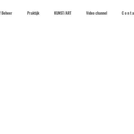
f Beheer
Praktijk
KUNST/ART
Video channel
C o n t a